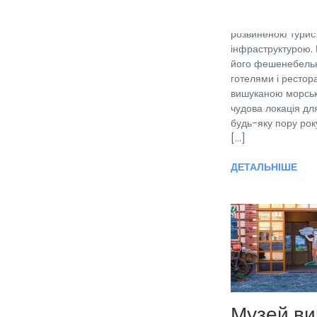
чарівністю Італії
спокою і умиротво
розвиненою турис
інфраструктурою. 
його фешенебель
готелями і рестор
вишуканою морськ
чудова локація дл
будь-яку пору року
[...]
ДЕТАЛЬНІШЕ
Музей ви