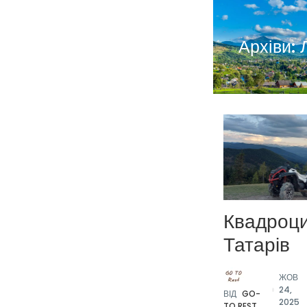
Архіви:
Квадроц
Татарів
ЖОВ
24,
ВІД
GO-
2025
TO.REST