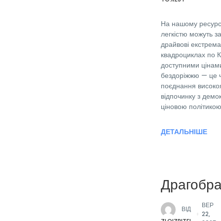
На нашому ресурсі
легкістю можуть з
драйвові екстрема
квадроциклах по 
доступними цінами
бездоріжжю — це 
поєднання високоя
відпочинку з дем
ціновою політикою
ДЕТАЛЬНІШЕ
Драгобра
ВЕР
ВІД
22,