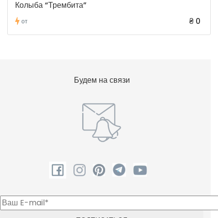
Колыба “Трембита”
₴ 0
от
Будем на связи