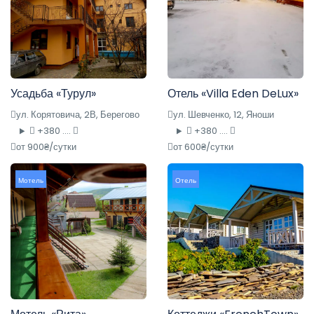
Усадьба «Турул»
Отель «Villa Eden DeLux»
ул. Корятовича, 2В, Берегово
ул. Шевченко, 12, Яноши
+380 ....
+380 ....
от 900₴/сутки
от 600₴/сутки
Мотель
Отель