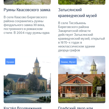
Руины Квасовского замка
Затысянский
краеведческий музей
В селе Квасово Береговского
района сохранились руины
В селе Тисобыкень
феодального замка XII века,
Береговского района
построенного в романском
Закарпатской области
стиле. В 2004 году руины едва
действует Затысянский
краеведческий музей, открытый
в 1970-х годах в
неоклассическом здании
дворца графов
Храми
Замки
,
Музеї
Костёл Воздвижения
Графский двор или