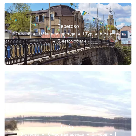
Берегово
17 Отелей
0 Частная аренда
1 Тур
5 Активности
0 Автомобили
Дыйда
0 Отелей
0 Частная аренда
0 Туров
1