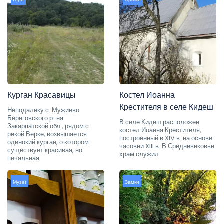
Курган Красавицы
Костел Иоанна
Крестителя в селе Кидеш
Неподалеку с. Мужиево
Береговского р-на
В селе Кидеш расположен
Закарпатской обл., рядом с
костел Иоанна Крестителя,
рекой Верке, возвышается
построенный в XIV в. на основе
одинокий курган, о котором
часовни XIII в. В Средневековье
существует красивая, но
храм служил
печальная
Музеї
Замки