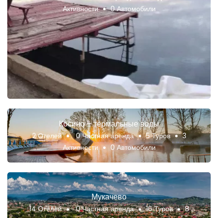
Активности
0 Автомобили
Косино – термальные воды
2 Отелей
0 Частная аренда
5 Туров
3
Активности
0 Автомобили
Мукачево
14 Отелей
0 Частная аренда
16 Туров
8