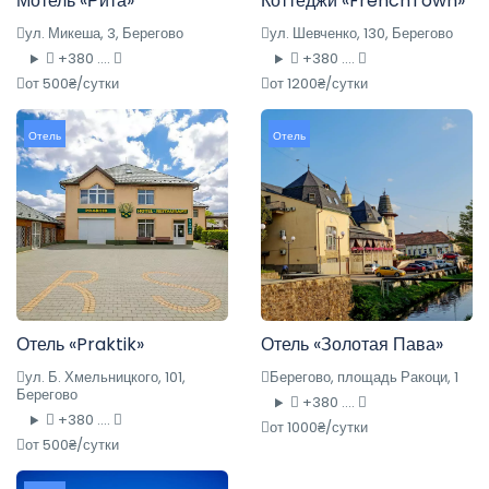
Мотель «Рита»
Коттеджи «FrenchTown»
ул. Микеша, 3, Берегово
ул. Шевченко, 130, Берегово
+380 ....
+380 ....
от 500₴/сутки
от 1200₴/сутки
Отель
Отель
Отель «Praktik»
Отель «Золотая Пава»
ул. Б. Хмельницкого, 101,
Берегово, площадь Ракоци, 1
Берегово
+380 ....
+380 ....
от 1000₴/сутки
от 500₴/сутки