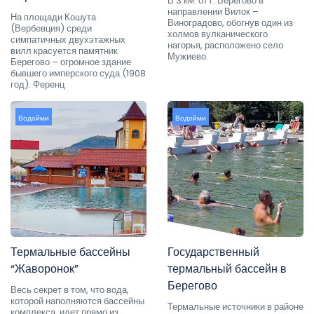
В 3 км. от г. Берегово в
направлении Вилок –
На площади Кошута
Виноградово, обогнув один из
(Вербевция) среди
холмов вулканического
симпатичных двухэтажных
нагорья, расположено село
вилл красуется памятник
Мужиево.
Берегово – огромное здание
бывшего имперского суда (1908
год). Ференц
Водойми
Водойми
Термальные бассейны
Государственный
“Жаворонок”
термальный бассейн в
Берегово
Весь секрет в том, что вода,
которой наполняются бассейны
Термальные источники в районе
комплекса, идет прямо из