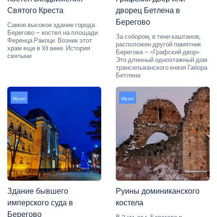
Святого Креста
дворец Бетлена в
Берегово
Самое высокое здание города
Берегово – костел на площади
За собором, в тени каштанов,
Ференца Ракоци. Возник этот
расположен другой памятник
храм еще в XII веке. История
Берегова – «Графский двор».
святыни
Это длинный одноэтажный дом
трансильванского князя Габора
Бетлена
Музеї
Музеї
Здание бывшего
Руины доминиканского
имперского суда в
костела
Берегово