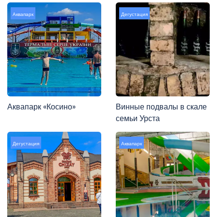
Аквапарк
Дегустация
Аквапарк «Косино»
Винные подвалы в скале
семьи Урста
Дегустация
Аквапарк