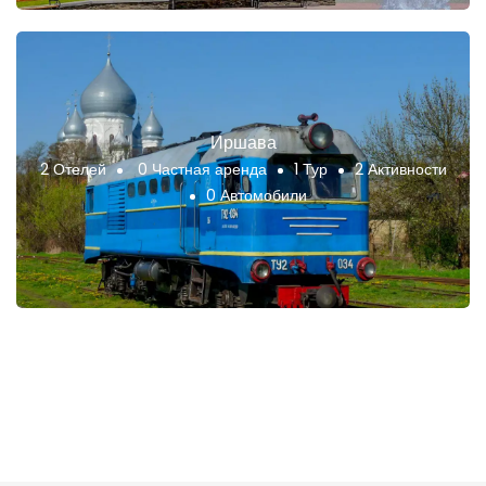
Иршава
2 Отелей
0 Частная аренда
1 Тур
2 Активности
0 Автомобили