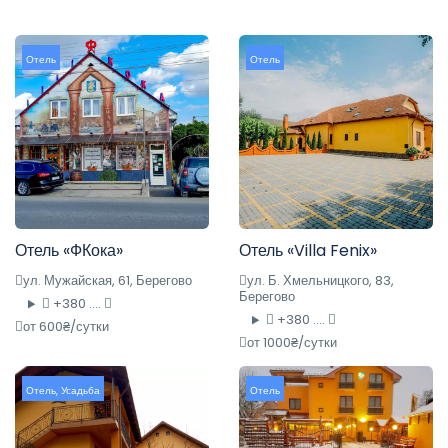
Отель
Отель
Отель «ФКока»
Отель «Villa Fenix»
ул. Мужайская, 61, Берегово
ул. Б. Хмельницкого, 83,
Берегово
+380 ....
+380 ....
от 600₴/сутки
от 1000₴/сутки
Отель
,
Усадьба
Отель