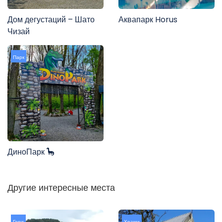
Дом дегустаций – Шато
Аквапарк Horus
Чизай
Парк
ДиноПарк 🦕
Другие интересные места
Гори
Храми