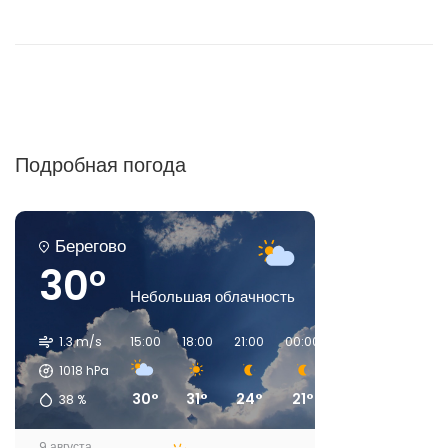
Подробная погода
Берегово
30°
Небольшая облачность
1.3 m/s
15:00
18:00
21:00
00:00
03:00
06:00
1018
hPa
30°
31°
24°
21°
19°
17°
38
%
9 августа