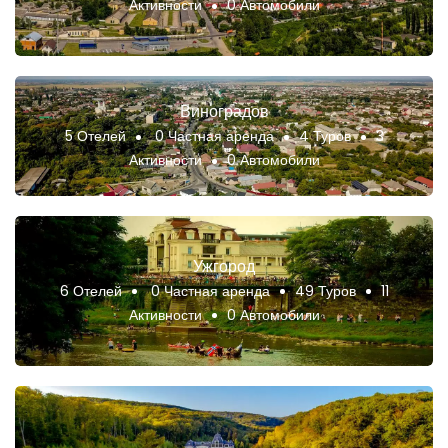
Активности
0 Автомобили
Виноградов
5 Отелей
0 Частная аренда
4 Туров
3
Активности
0 Автомобили
Ужгород
6 Отелей
0 Частная аренда
49 Туров
11
Активности
0 Автомобили