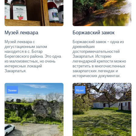
Музей леквара
Боржавский замок
Музей леквара с
Боржавский замок - одна из
дегустационным залом
древнейших
находится в с. Ботар
достопримечательностей
Береговского района. Это одна
Закарпатья. Историю
из малоизвестных, но очень
легендарной крепости можно
интересных локаций
встретить в многочисленных
Закарпатья.
закарпатских легендах и
исторических документах.
Замки
Музеї