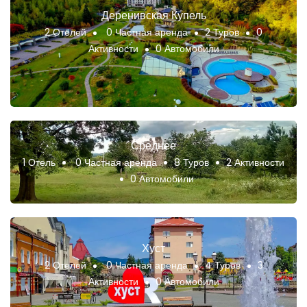
Деренивская Купель
2 Отелей
0 Частная аренда
2 Туров
0
Активности
0 Автомобили
Среднее
1 Отель
0 Частная аренда
8 Туров
2 Активности
0 Автомобили
Хуст
2 Отелей
0 Частная аренда
4 Туров
3
Активности
0 Автомобили