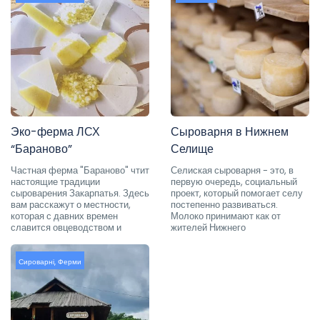
Эко-ферма ЛСХ
Сыроварня в Нижнем
“Бараново”
Селище
Частная ферма "Бараново" чтит
Селиская сыроварня - это, в
настоящие традиции
первую очередь, социальный
сыроварения Закарпатья. Здесь
проект, который помогает селу
вам расскажут о местности,
постепенно развиваться.
которая с давних времен
Молоко принимают как от
славится овцеводством и
жителей Нижнего
Сироварні
,
Ферми