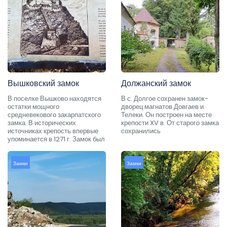
Вышковский замок
Должанский замок
В поселке Вышково находятся
В с. Долгое сохранен замок-
остатки мощного
дворец магнатов Довгаев и
средневекового закарпатского
Телеки. Он построен на месте
замка. В исторических
крепости XV в. От старого замка
источниках крепость впервые
сохранились
упоминается в 1271 г. Замок был
Замки
Замки