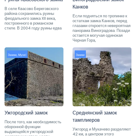
Канков
В селе Квасово Береговского
района сохранились руины
Если подняться по тропинке к
феодального замка XII века,
остаткам замка Канков, перед
построенного в романском
глазами откроется невероятная
стиле. В 2004 году руины едва
панорама Виноградова. Позади
остается могучая одинокая
Черная Гора,
Замки
,
Музеї
Замки
Ужгородский замок
Среднянский замок
тамплиеров
После того, как необходимость
оборонной функции
Ужгород и Мукачево разделяют
выдающейся ужгородской
42 км, а центром этого