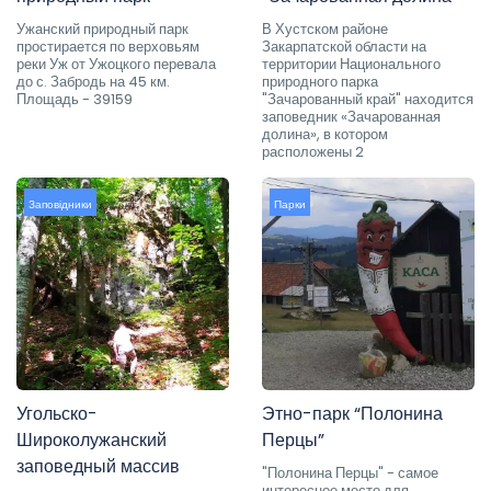
Ужанский природный парк
В Хустском районе
простирается по верховьям
Закарпатской области на
реки Уж от Ужоцкого перевала
территории Национального
до с. Забродь на 45 км.
природного парка
Площадь - 39159
"Зачарованный край" находится
заповедник «Зачарованная
долина», в котором
расположены 2
Заповідники
Парки
Угольско-
Этно-парк “Полонина
Широколужанский
Перцы”
заповедный массив
"Полонина Перцы" - самое
интересное место для