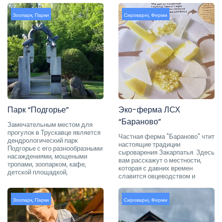
Зоопарк
,
Парки
Сироварні
,
Ферми
Парк “Подгорье”
Эко-ферма ЛСХ
“Бараново”
Замечательным местом для
прогулок в Трускавце является
Частная ферма "Бараново" чтит
дендрологический парк
настоящие традиции
Подгорье с его разнообразными
сыроварения Закарпатья. Здесь
насаждениями, мощеными
вам расскажут о местности,
тропами, зоопарком, кафе,
которая с давних времен
детской площадкой,
славится овцеводством и
Зоопарк
,
Парки
Сироварні
,
Ферми