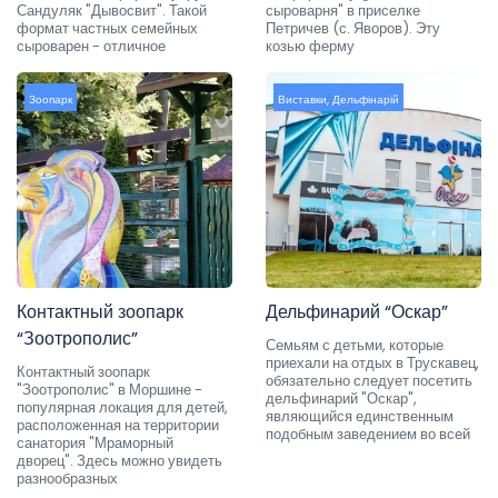
Сандуляк "Дывосвит". Такой
сыроварня" в приселке
формат частных семейных
Петричев (с. Яворов). Эту
сыроварен - отличное
козью ферму
Зоопарк
Виставки
,
Дельфінарій
Контактный зоопарк
Дельфинарий “Оскар”
“Зоотрополис”
Семьям с детьми, которые
приехали на отдых в Трускавец,
Контактный зоопарк
обязательно следует посетить
"Зоотрополис" в Моршине -
дельфинарий "Оскар",
популярная локация для детей,
являющийся единственным
расположенная на территории
подобным заведением во всей
санатория "Мраморный
дворец". Здесь можно увидеть
разнообразных