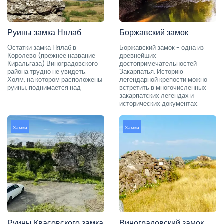
Руины замка Нялаб
Боржавский замок
Остатки замка Нялаб в
Боржавский замок - одна из
Королево (прежнее название
древнейших
Киральгаза) Виноградовского
достопримечательностей
района трудно не увидеть.
Закарпатья. Историю
Холм, на котором расположены
легендарной крепости можно
руины, поднимается над
встретить в многочисленных
закарпатских легендах и
исторических документах.
Замки
Замки
Руины Квасовского замка
Виноградовский замок