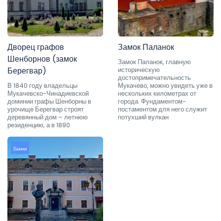
Дворец графов
Замок Паланок
Шенборнов (замок
Замок Паланок, главную
Берегвар)
историческую
достопримечательность
В 1840 году владельцы
Мукачево, можно увидеть уже в
Мукачевско-Чинадиевской
нескольких километрах от
доминии графы Шенборны в
города. Фундаментом-
урочище Берегвар строят
постаментом для него служит
деревянный дом – летнюю
потухший вулкан
резиденцию, а в 1890
Замки