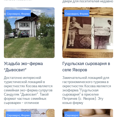
двери для посетителей недавно
Сироварні
,
Ферми
Сироварні
,
Ферми
Усадьба эко-ферма
Гуцульская сыроварня в
“Дывосвит”
селе Яворов
Достаточно интересной
Замечательной локацией для
туристической локацией в
гастрономического туризма в
окрестностях Косова является
окрестностях Косова является
семейная эко-ферма супругов
экоферма "Гуцульская
Сандуляк "Дывосвит". Такой
сыроварня" в приселке
формат частных семейных
Петричев (с. Яворов). Эту
сыроварен - отличное
козью ферму
Сироварні
,
Ферми
Сироварні