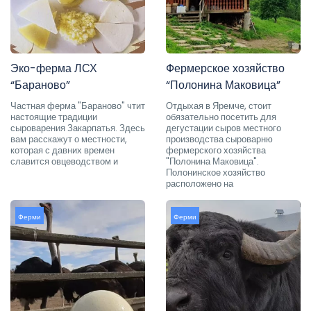
Эко-ферма ЛСХ
Фермерское хозяйство
“Бараново”
“Полонина Маковица”
Частная ферма "Бараново" чтит
Отдыхая в Яремче, стоит
настоящие традиции
обязательно посетить для
сыроварения Закарпатья. Здесь
дегустации сыров местного
вам расскажут о местности,
производства сыроварню
которая с давних времен
фермерского хозяйства
славится овцеводством и
"Полонина Маковица".
Полонинское хозяйство
расположено на
Ферми
Ферми