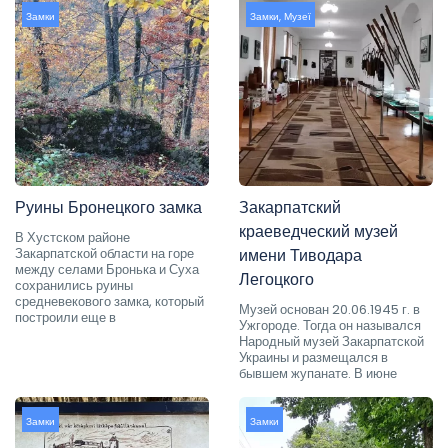
Замки
Замки
,
Музеї
Руины Бронецкого замка
Закарпатский
краеведческий музей
В Хустском районе
Закарпатской области на горе
имени Тиводара
между селами Бронька и Суха
Легоцкого
сохранились руины
средневекового замка, который
Музей основан 20.06.1945 г. в
построили еще в
Ужгороде. Тогда он назывался
Народный музей Закарпатской
Украины и размещался в
бывшем жупанате. В июне
Замки
Замки