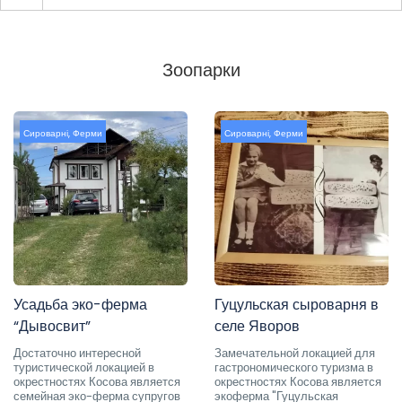
Зоопарки
Сироварні
,
Ферми
Сироварні
,
Ферми
Усадьба эко-ферма
Гуцульская сыроварня в
“Дывосвит”
селе Яворов
Достаточно интересной
Замечательной локацией для
туристической локацией в
гастрономического туризма в
окрестностях Косова является
окрестностях Косова является
семейная эко-ферма супругов
экоферма "Гуцульская