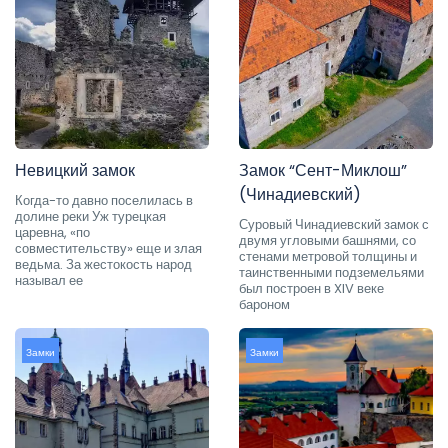
Невицкий замок
Замок “Сент-Миклош”
(Чинадиевский)
Когда-то давно поселилась в
долине реки Уж турецкая
Суровый Чинадиевский замок с
царевна, «по
двумя угловыми башнями, со
совместительству» еще и злая
стенами метровой толщины и
ведьма. За жестокость народ
таинственными подземельями
называл ее
был построен в XIV веке
бароном
Замки
Замки