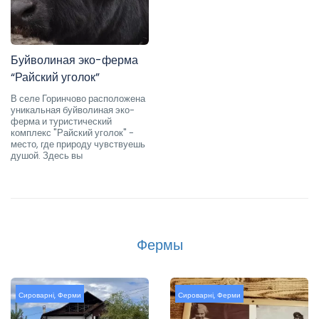
Буйволиная эко-ферма
“Райский уголок”
В селе Горинчово расположена
уникальная буйволиная эко-
ферма и туристический
комплекс "Райский уголок" -
место, где природу чувствуешь
душой. Здесь вы
Фермы
Сироварні
,
Ферми
Сироварні
,
Ферми