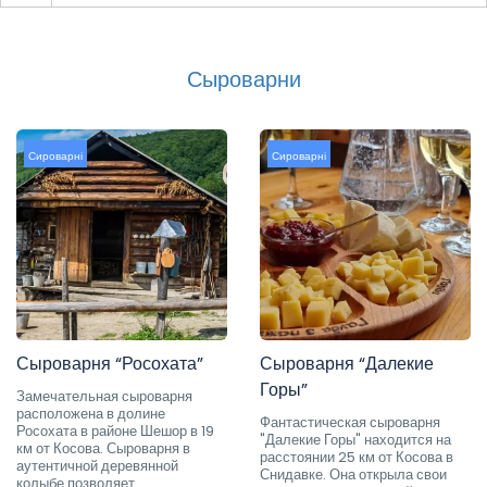
Сыроварни
Сироварні
Сироварні
Сыроварня “Росохата”
Сыроварня “Далекие
Горы”
Замечательная сыроварня
расположена в долине
Фантастическая сыроварня
Росохата в районе Шешор в 19
"Далекие Горы" находится на
км от Косова. Сыроварня в
расстоянии 25 км от Косова в
аутентичной деревянной
Снидавке. Она открыла свои
колыбе позволяет