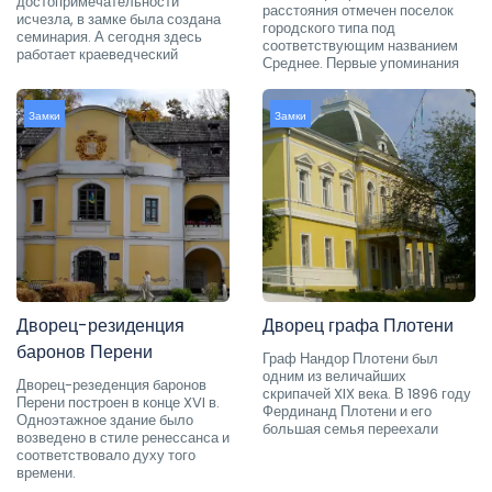
достопримечательности
расстояния отмечен поселок
исчезла, в замке была создана
городского типа под
семинария. А сегодня здесь
соответствующим названием
работает краеведческий
Среднее. Первые упоминания
Замки
Замки
Дворец-резиденция
Дворец графа Плотени
баронов Перени
Граф Нандор Плотени был
одним из величайших
Дворец-резеденция баронов
скрипачей XIX века. В 1896 году
Перени построен в конце XVI в.
Фердинанд Плотени и его
Одноэтажное здание было
большая семья переехали
возведено в стиле ренессанса и
соответствовало духу того
времени.