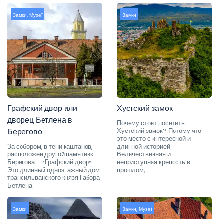
Замки
,
Музеї
Замки
Графский двор или
Хустский замок
дворец Бетлена в
Почему стоит посетить
Берегово
Хустский замок? Потому что
это место с интересной и
За собором, в тени каштанов,
длинной историей.
расположен другой памятник
Величественная и
Берегова – «Графский двор».
неприступная крепость в
Это длинный одноэтажный дом
прошлом,
трансильванского князя Габора
Бетлена
Замки
Замки
,
Музеї