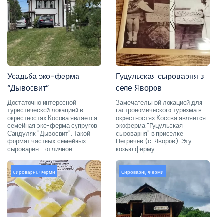
Усадьба эко-ферма
Гуцульская сыроварня в
“Дывосвит”
селе Яворов
Достаточно интересной
Замечательной локацией для
туристической локацией в
гастрономического туризма в
окрестностях Косова является
окрестностях Косова является
семейная эко-ферма супругов
экоферма "Гуцульская
Сандуляк "Дывосвит". Такой
сыроварня" в приселке
формат частных семейных
Петричев (с. Яворов). Эту
сыроварен - отличное
козью ферму
Сироварні
,
Ферми
Сироварні
,
Ферми