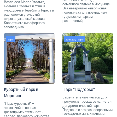
Возле сел Малая Уголька,
семейного отдыха в Яблунице.
Большая Уголька и Угля, в
Эта невероятно живописная
междуречье Теребли и Тересвы,
полонина стала прекрасным
расположен угольский
гуцульским парком
широколужанский массив
развлечений,
Карпатского биосферного
заповедника.
Парки
Зоопарк
,
Парки
Курортный парк в
Парк “Подгорье”
Моршине
Замечательным местом для
прогулок в Трускавце является
"Парк курортный" -
дендрологический парк
чрезвычайно ценная
Подгорье с его разнообразными
достопримечательность
насаждениями, мощеными
садово-паркового искусства.