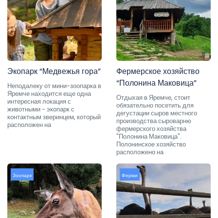
Экопарк “Медвежья гора”
Фермерское хозяйство
“Полонина Маковица”
Неподалеку от мини-зоопарка в
Яремче находится еще одна
Отдыхая в Яремче, стоит
интересная локация с
обязательно посетить для
животными - экопарк с
дегустации сыров местного
контактным зверинцем, который
производства сыроварню
расположен на
фермерского хозяйства
"Полонина Маковица".
Полонинское хозяйство
расположено на
Зоопарк
Ферми