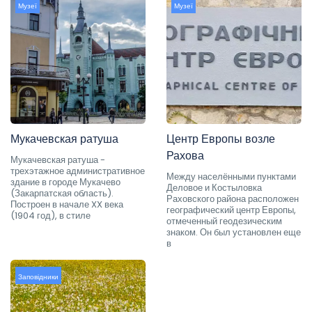
Музеї
Музеї
Мукачевская ратуша
Центр Европы возле
Рахова
Мукачевская ратуша -
трехэтажное административное
Между населёнными пунктами
здание в городе Мукачево
Деловое и Костыловка
(Закарпатская область).
Раховского района расположен
Построен в начале XX века
географический центр Европы,
(1904 год), в стиле
отмеченный геодезическим
знаком. Он был установлен еще
в
Заповідники