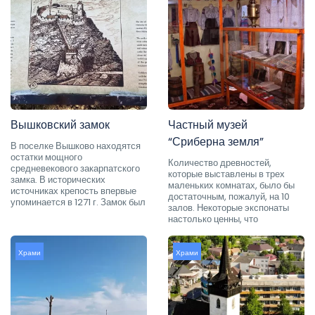
Вышковский замок
Частный музей
“Сриберна земля”
В поселке Вышково находятся
остатки мощного
Количество древностей,
средневекового закарпатского
которые выставлены в трех
замка. В исторических
маленьких комнатах, было бы
источниках крепость впервые
достаточным, пожалуй, на 10
упоминается в 1271 г. Замок был
залов. Некоторые экспонаты
настолько ценны, что
Храми
Храми