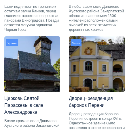
Если подняться по тропинке к
В небольшом селе Данилово
остаткам замка Канков, перед
Хустского района Закарпатской
глазами откроется невероятная
области с населением 1800
панорама Виноградова. Позади
жителей расположен самый
остается могучая одинокая
высокий из всех готических
Черная Гора,
деревянных храмов
Храми
Замки
Церковь Святой
Дворец-резиденция
Параскевы в селе
баронов Перени
Александровка
Дворец-резеденция баронов
Перени построен в конце XVI в.
Возле храма в селе Данилово
Одноэтажное здание было
Хустского района Закарпатской
возведено в стиле ренессанса и