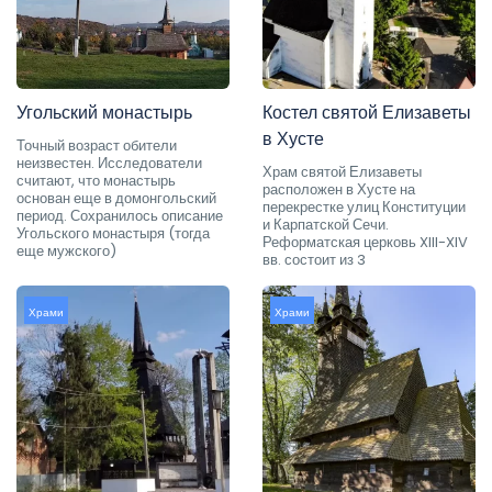
Угольский монастырь
Костел святой Елизаветы
в Хусте
Точный возраст обители
неизвестен. Исследователи
Храм святой Елизаветы
считают, что монастырь
расположен в Хусте на
основан еще в домонгольский
перекрестке улиц Конституции
период. Сохранилось описание
и Карпатской Сечи.
Угольского монастыря (тогда
Реформатская церковь XIII-XIV
еще мужского)
вв. состоит из 3
Храми
Храми