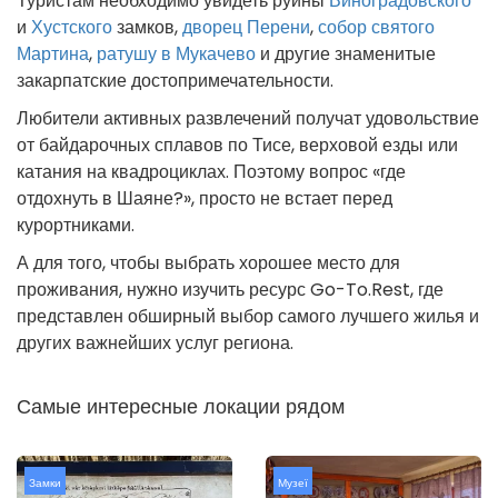
Туристам необходимо увидеть руины
Виноградовского
и
Хустского
замков,
дворец Перени
,
собор святого
Мартина
,
ратушу в Мукачево
и другие знаменитые
закарпатские достопримечательности.
Любители активных развлечений получат удовольствие
от байдарочных сплавов по Тисе, верховой езды или
катания на квадроциклах. Поэтому вопрос «где
отдохнуть в Шаяне?», просто не встает перед
курортниками.
А для того, чтобы выбрать хорошее место для
проживания, нужно изучить ресурс Go-To.Rest, где
представлен обширный выбор самого лучшего жилья и
других важнейших услуг региона.
Самые интересные локации рядом
Замки
Музеї