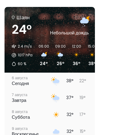
Шаян
24°
Небольшой дождь
2.4 m/s
06:00
09:00
12:00
15:00
18:00
21:00
1017
hPa
24°
26°
36°
38°
35°
26°
60
%
6 августа
38°
22°
Сегодня
7 августа
37°
19°
Завтра
8 августа
32°
17°
Суббота
9 августа
32°
15°
Воскресенье