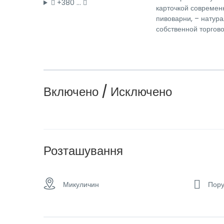
+380 …
карточкой современ
пивоварни, – натур
собственной торгово
Включено / Исключено
Розташування
Микуличин
Пору