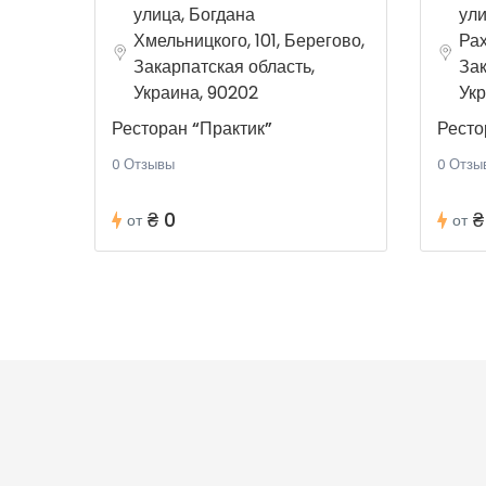
улица, Богдана
ули
Хмельницкого, 101, Берегово,
Рах
Закарпатская область,
Зак
Украина, 90202
Укр
Ресторан “Практик”
Ресто
0 Отзывы
0 Отзы
₴ 0
₴
от
от