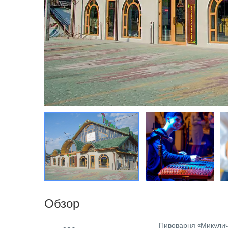
Обзор
Пивоварня «Микуличи