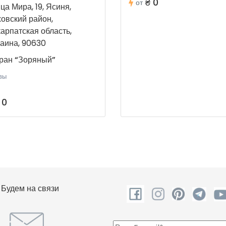
₴ 0
от
ца Мира, 19, Ясиня,
овский район,
арпатская область,
аина, 90630
ран “Зоряный”
вы
 0
Будем на связи