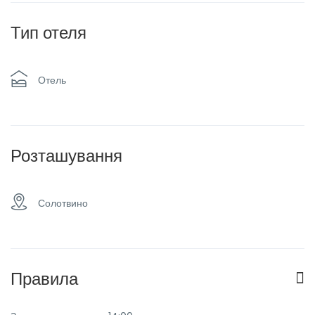
Курение запрещено
Обогреватель
Тип отеля
Паркинг
Семейные номера
Отель
Розташування
Солотвино
Правила