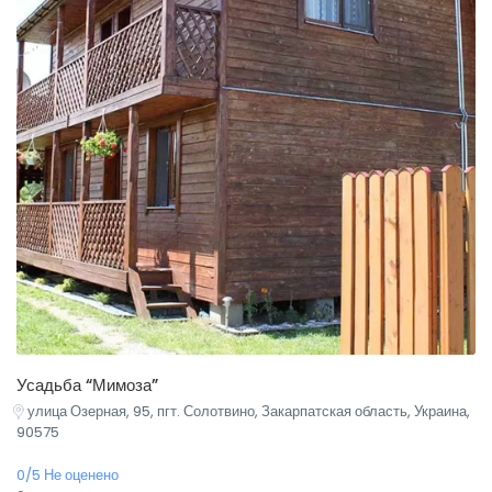
Усадьба “Мимоза”
улица Озерная, 95, пгт. Солотвино, Закарпатская область, Украина,
90575
0/5 Не оценено