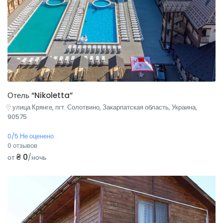
Отель “Nikoletta”
улица Крянге, пгт. Солотвино, Закарпатская область, Украина,
90575
0/5 Не оценено
0 отзывов
₴ 0
от
/ночь