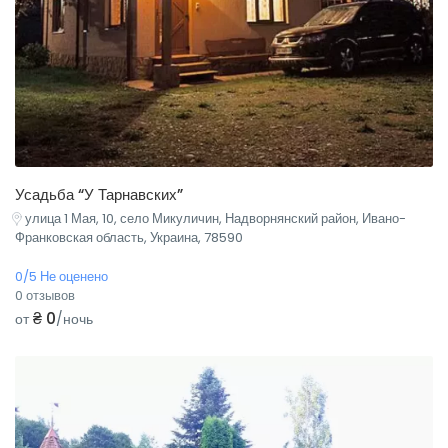
Усадьба “У Тарнавских”
улица 1 Мая, 10, село Микуличин, Надворнянский район, Ивано-
Франковская область, Украина, 78590
0/5 Не оценено
0 отзывов
₴ 0
от
/ночь