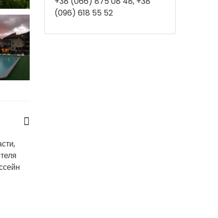
+38 (066) 875 08 48, +38
(096) 618 55 52
сти,
отеля
ассейн