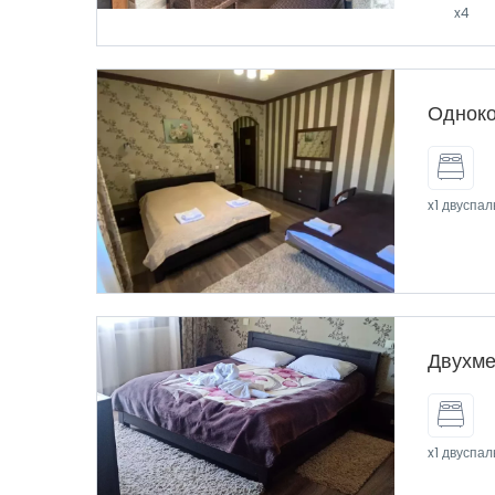
x4
Одноко
x1 двуспал
Двухме
x1 двуспал