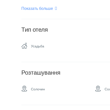
Показать больше
Можно с животными
Об
Плоский телевизор
Се
Тип отеля
Усадьба
Розташування
Солочин
Со