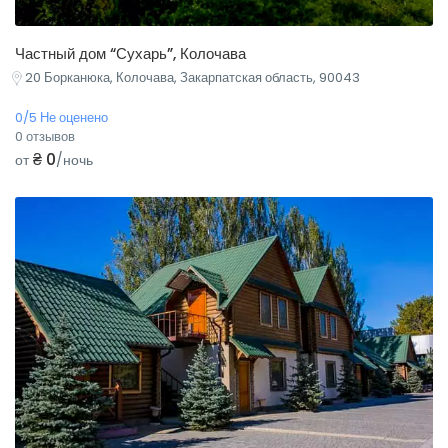
Частный дом “Сухарь”, Колочава
20 Борканюка, Колочава, Закарпатская область, 90043
0/5 Не оценено
0 отзывов
₴ 0
от
/ночь