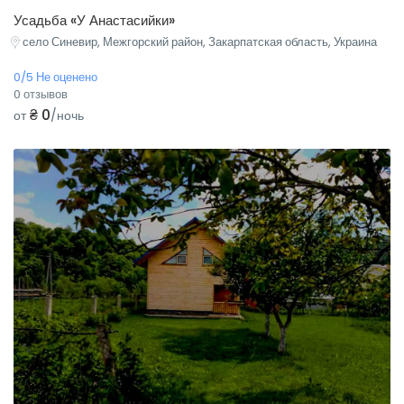
Усадьба «У Анастасийки»
село Синевир, Межгорский район, Закарпатская область, Украина
0/5 Не оценено
0 отзывов
₴ 0
от
/ночь