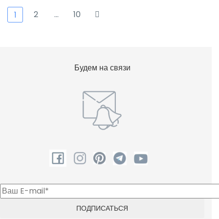
2
…
10
1
Будем на связи