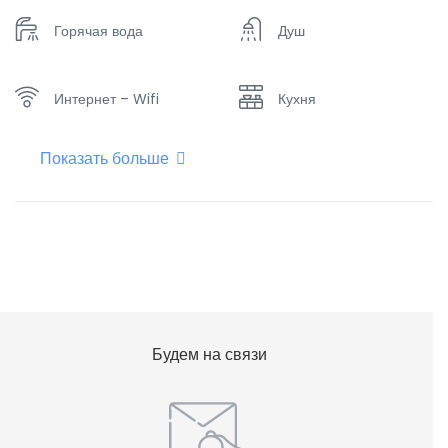
Горячая вода
Душ
Интернет – Wifi
Кухня
Показать больше
Мини-бар
Набор посуды
Отопление
Плоский телевизор
Фен для волос
Холодильник
Будем на связи
Чайник