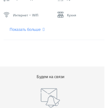
Интернет – Wifi
Кухня
Показать больше
Отопление
Плоский телевизор
Фен для волос
Шампунь
Будем на связи