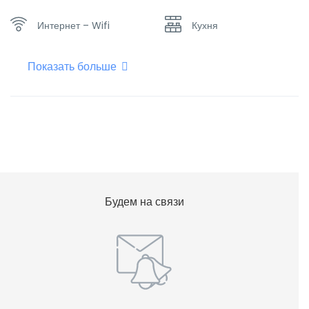
Интернет – Wifi
Кухня
Показать больше
Мини-бар
Набор посуды
Отопление
Плоский телевизор
Фен для волос
Холодильник
Будем на связи
Чайник