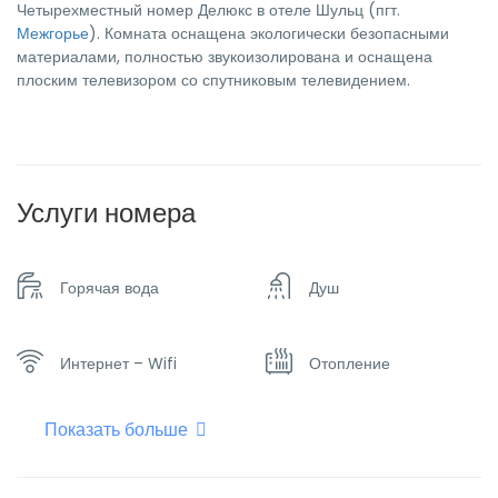
Четырехместный номер Делюкс в отеле Шульц (пгт.
Межгорье
). Комната оснащена экологически безопасными
материалами, полностью звукоизолирована и оснащена
плоским телевизором со спутниковым телевидением.
Услуги номера
Горячая вода
Душ
Интернет – Wifi
Отопление
Показать больше
Плоский телевизор
Сейф