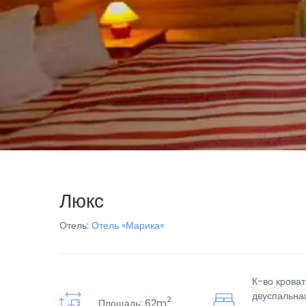
Люкс
Отель:
Отель «Марика»
К-во кровате
двуспальная
2
Площадь: 62m