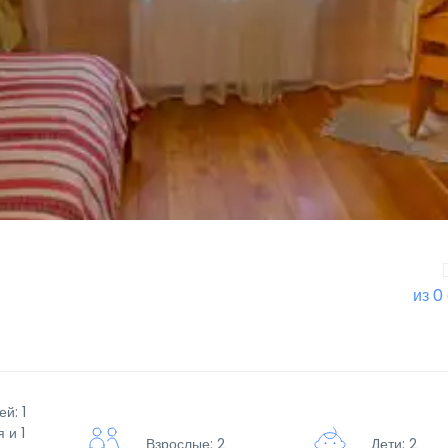
из 0
й: 1
 и 1
Взрослые: 2
Дети: 2