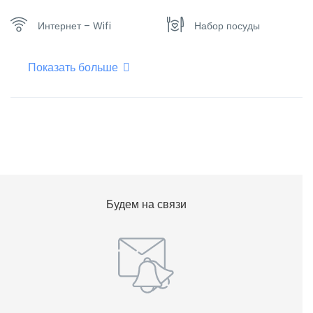
Интернет – Wifi
Набор посуды
Показать больше
Отопление
Плоский телевизор
Фен для волос
Чайник
Будем на связи