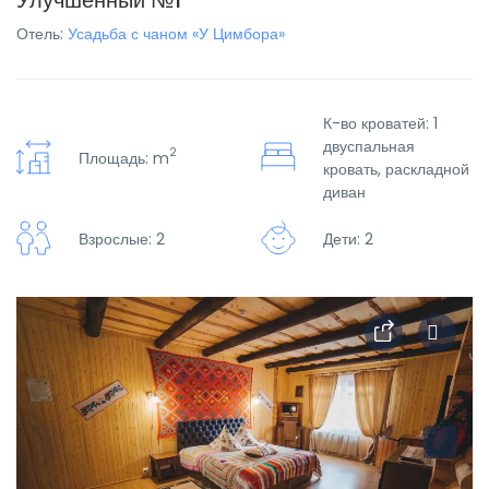
Улучшенный №1
Отель:
Усадьба с чаном «У Цимбора»
К-во кроватей: 1
двуспальная
2
Площадь: m
кровать, раскладной
диван
Взрослые: 2
Дети: 2