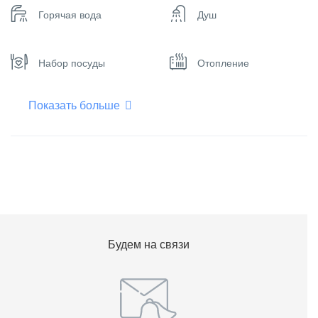
Горячая вода
Душ
Набор посуды
Отопление
Показать больше
Плоский телевизор
Фен для волос
Холодильник
Шампунь
Будем на связи