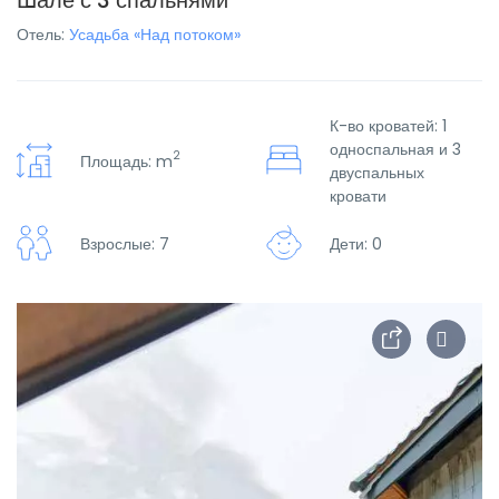
Шале с 3 спальнями
Отель:
Усадьба «Над потоком»
К-во кроватей: 1
односпальная и 3
2
Площадь: m
двуспальных
кровати
Взрослые: 7
Дети: 0