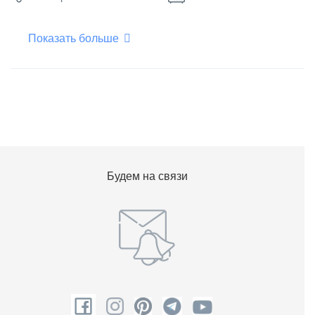
Показать больше
Плоский телевизор
Фен для волос
Шампунь
Будем на связи