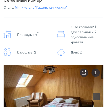
Семейный номер
Отель:
Мини-отель “Газдивская хижина”
К-во кроватей: 1
двуспальная и 2
2
Площадь: m
односпальные
кровати
Взрослые: 2
Дети: 2