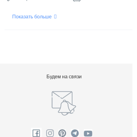
Показать больше
Плоский телевизор
Фен для волос
Холодильник
Чайник
Шампунь
Будем на связи