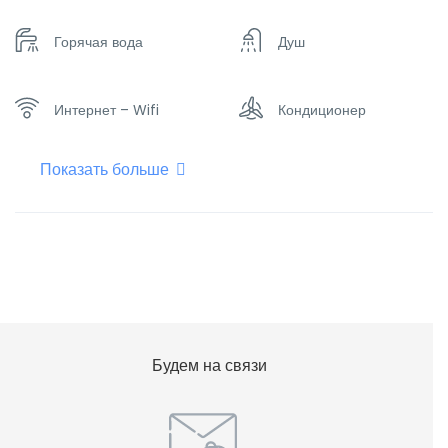
Горячая вода
Душ
Интернет – Wifi
Кондиционер
Показать больше
Кухня
Микроволновая печь
Набор посуды
Отопление
Плоский телевизор
Холодильник
Будем на связи
Чайник