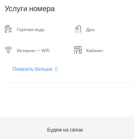
Услуги номера
Горячая вода
Душ
Интернет – Wifi
Кабинет
Показать больше
Кондиционер
Мини-бар
Набор посуды
Отопление
Плоский телевизор
Сейф
Будем на связи
Телефон
Фен для волос