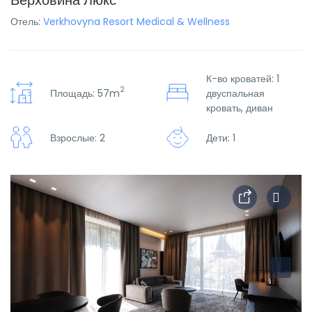
Верховина Люкс
Отель:
Verkhovyna Resort Medical & Wellness
К-во кроватей: 1
2
Площадь: 57m
двуспальная
кровать, диван
Взрослые: 2
Дети: 1