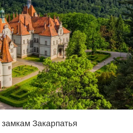
о замкам Закарпатья