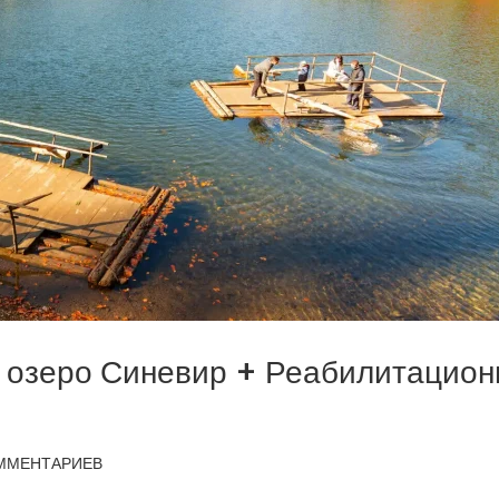
а озеро Синевир + Реабилитацион
ММЕНТАРИЕВ