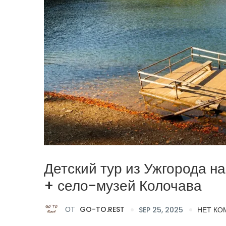
Детский тур из Ужгорода н
+ село-музей Колочава
ОТ
GO-TO.REST
SEP 25, 2025
НЕТ КО