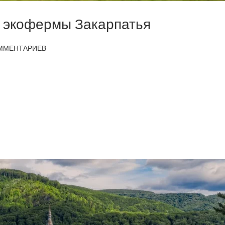
а экофермы Закарпатья
ММЕНТАРИЕВ