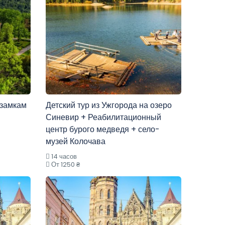
 замкам
Детский тур из Ужгорода на озеро
Синевир + Реабилитационный
центр бурого медведя + село-
музей Колочава
14 часов
От 1250 ₴