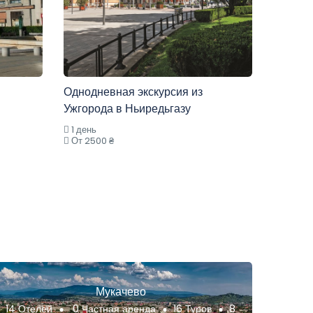
Однодневная экскурсия из
Ужгорода в Ньиредьгазу
1 день
От 2500 ₴
Мукачево
14 Отелей
0 Частная аренда
16 Туров
8