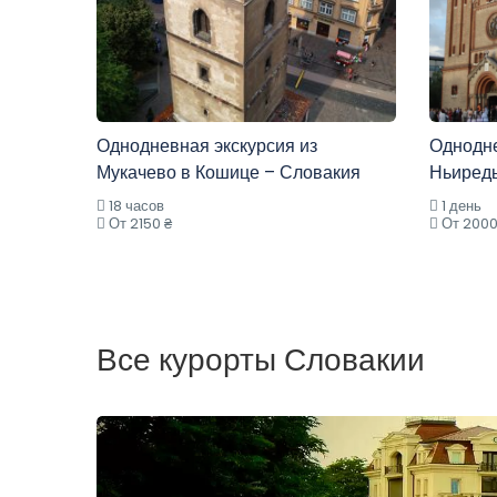
Однодневная экскурсия из
Однодне
Мукачево в Кошице – Словакия
Ньиредь
18 часов
1 день
От 2150 ₴
От 2000
Все курорты Словакии