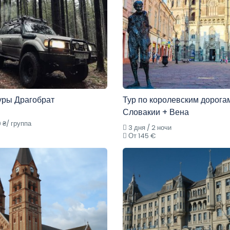
уры Драгобрат
Тур по королевским дорога
Словакии + Вена
 ₴/ группа
3 дня / 2 ночи
От 145 €