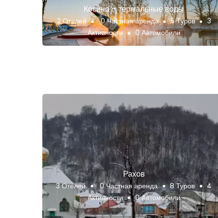
Косино – термальные воды
2 Отелей
0 Частная аренда
5 Туров
3
Активности
0 Автомобили
Рахов
3 Отелей
0 Частная аренда
8 Туров
4
Активности
0 Автомобили