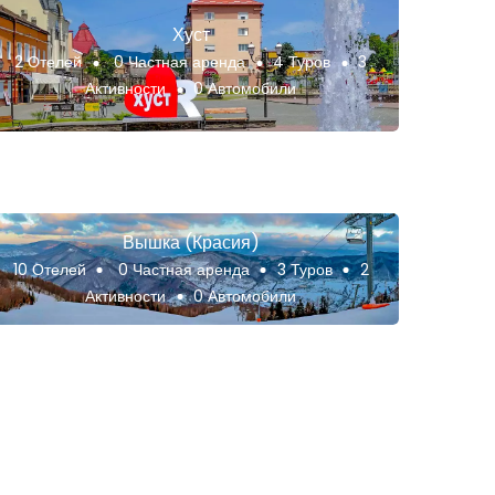
Хуст
2 Отелей
0 Частная аренда
4 Туров
3
Активности
0 Автомобили
Вышка (Красия)
10 Отелей
0 Частная аренда
3 Туров
2
Активности
0 Автомобили