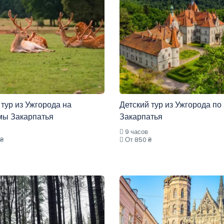
 тур из Ужгорода на
Детский тур из Ужгорода по
мы Закарпатья
Закарпатья
9 часов
 ₴
От 850 ₴