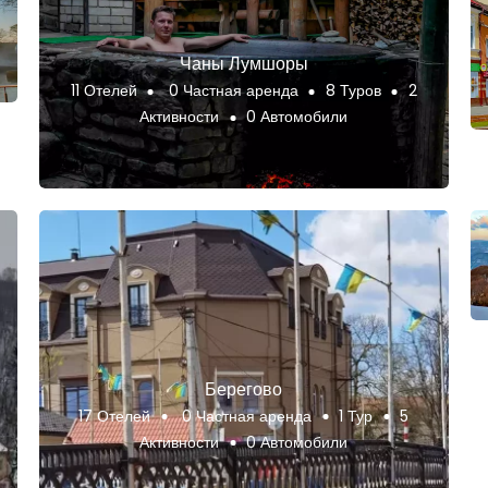
Чаны Лумшоры
11 Отелей
0 Частная аренда
8 Туров
2
Активности
0 Автомобили
Берегово
17 Отелей
0 Частная аренда
1 Тур
5
Активности
0 Автомобили