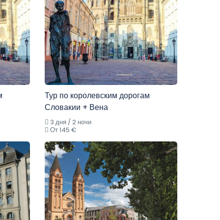
м
Тур по королевским дорогам
Словакии + Вена
3 дня / 2 ночи
От 145 €