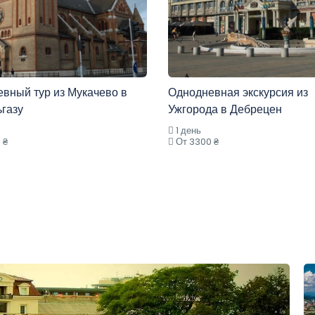
вный тур из Мукачево в
Однодневная экскурсия из
газу
Ужгорода в Дебрецен
1 день
 ₴
От 3300 ₴