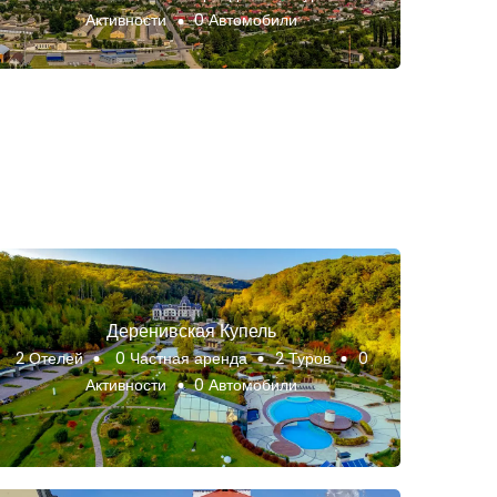
Активности
0 Автомобили
Деренивская Купель
2 Отелей
0 Частная аренда
2 Туров
0
Активности
0 Автомобили