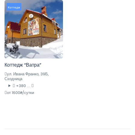
Коттедж
Коттедж “Ватра”
ул. Ивана Франко, 39Б,
Сходница
+380 ....
от 1600₴/сутки