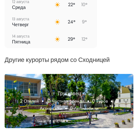
12 августа
22°
10°
Среда
13 августа
24°
9°
Четверг
14 августа
29°
12°
Пятница
Другие курорты рядом со Сходницей
Трускавец
2 Отелей
0 Частная аренда
0 Туров
0
Активности
0 Автомобили