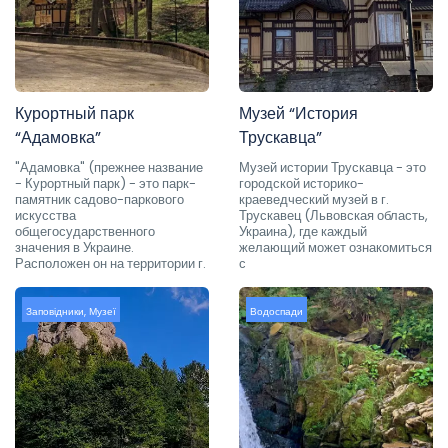
Курортный парк
Музей “История
“Адамовка”
Трускавца”
"Адамовка" (прежнее название
Музей истории Трускавца - это
- Курортный парк) - это парк-
городской историко-
памятник садово-паркового
краеведческий музей в г.
искусства
Трускавец (Львовская область,
общегосударственного
Украина), где каждый
значения в Украине.
желающий может ознакомиться
Расположен он на территории г.
с
Заповідники
,
Музеї
Водоспади