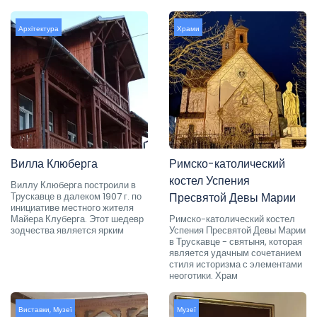
Архітектура
Храми
Вилла Клюберга
Римско-католический
костел Успения
Виллу Клюберга построили в
Трускавце в далеком 1907 г. по
Пресвятой Девы Марии
инициативе местного жителя
Майера Клуберга. Этот шедевр
Римско-католический костел
зодчества является ярким
Успения Пресвятой Девы Марии
в Трускавце - святыня, которая
является удачным сочетанием
стиля историзма с элементами
неоготики. Храм
Виставки
,
Музеї
Музеї