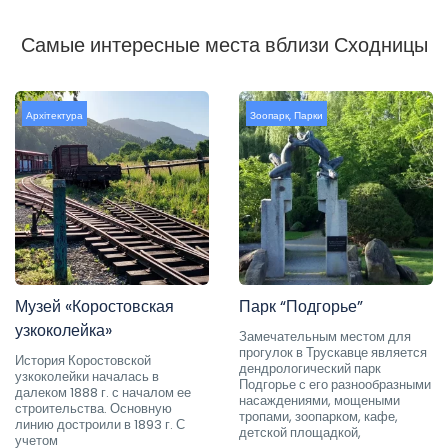
Самые интересные места вблизи Сходницы
Архітектура
Зоопарк
,
Парки
Музей «Коростовская
Парк “Подгорье”
узкоколейка»
Замечательным местом для
прогулок в Трускавце является
История Коростовской
дендрологический парк
узкоколейки началась в
Подгорье с его разнообразными
далеком 1888 г. с началом ее
насаждениями, мощеными
строительства. Основную
тропами, зоопарком, кафе,
линию достроили в 1893 г. С
детской площадкой,
учетом