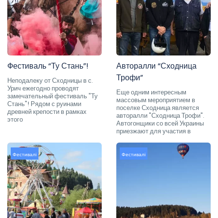
Фестиваль “Ту Стань”!
Авторалли “Сходница
Трофи”
Неподалеку от Сходницы в с.
Урич ежегодно проводят
Еще одним интересным
замечательный фестиваль "Ту
массовым мероприятием в
Стань"! Рядом с руинами
поселке Сходница является
древней крепости в рамках
авторалли "Сходница Трофи".
этого
Автогонщики со всей Украины
приезжают для участия в
Фестивалі
Фестивалі