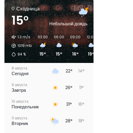
Сходница
15°
Небольшой дождь
1.3 m/s
03:00
06:00
09:00
12:00
15:00
18:00
1019
mb
15°
15°
16°
19°
21°
20°
94
%
8 августа
22°
14°
Сегодня
9 августа
26°
11°
Завтра
10 августа
31°
16°
Понедельник
11 августа
28°
18°
Вторник