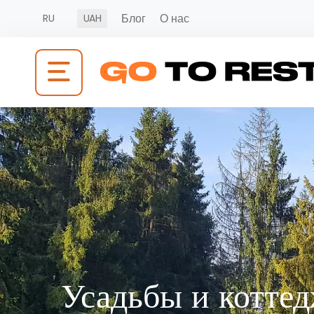
Блог
О нас
RU
UAH
Усадьбы и котте