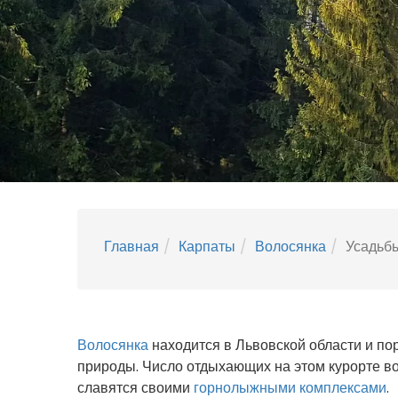
Главная
Карпаты
Волосянка
Усадьбы
Волосянка
находится в Львовской области и по
природы. Число отдыхающих на этом курорте во
славятся своими
горнолыжными комплексами
.