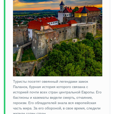
Туристы посетят овеянный легендами замок
Паланок, бурная история которого связана с
историей почти всех стран центральной Европы. Его
бастионы и казематы видели смерть, отчаяние,
героизм. Его обладателей знала вся европейская
часть мира. За его обороной, в свое время, следили
жители сотен стран.