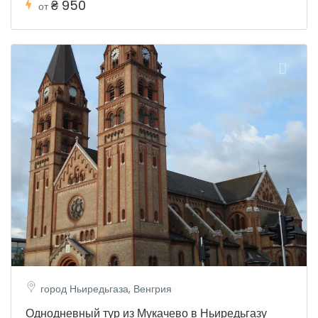
₴ 950
от
город Ньиредьгаза, Венгрия
Однодневный тур из Мукачево в Ньиредьгазу