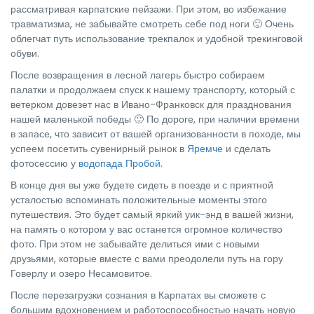
рассматривая карпатские пейзажи. При этом, во избежание
травматизма, не забывайте смотреть себе под ноги 🙂 Очень
облегчат путь использование трекпалок и удобной трекинговой
обуви.
После возвращения в лесной лагерь быстро собираем
палатки и продолжаем спуск к нашему транспорту, который с
ветерком довезет нас в Ивано-Франковск для празднования
нашей маленькой победы 🙂 По дороге, при наличии времени
в запасе, что зависит от вашей организованности в походе, мы
успеем посетить сувенирный рынок в
Яремче
и сделать
фотосессию у
водопада Пробой.
В конце дня вы уже будете сидеть в поезде и с приятной
усталостью вспоминать положительные моменты этого
путешествия. Это будет самый яркий уик-энд в вашей жизни,
на память о котором у вас останется огромное количество
фото. При этом не забывайте делиться ими с новыми
друзьями, которые вместе с вами преодолели путь на гору
Говерлу и озеро Несамовитое.
После перезагрузки сознания в Карпатах вы сможете с
большим вдохновением и работоспособностью начать новую