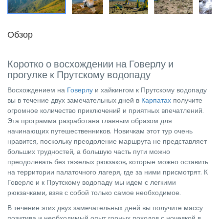
Обзор
Коротко о восхождении на Говерлу и
прогулке к Прутскому водопаду
Восхождением на
Говерлу
и хайкингом к Прутскому водопаду
вы в течение двух замечательных дней в
Карпатах
получите
огромное количество приключений и приятных впечатлений.
Эта программа разработана главным образом для
начинающих путешественников. Новичкам этот тур очень
нравится, поскольку преодоление маршрута не представляет
больших трудностей, а большую часть пути можно
преодолевать без тяжелых рюкзаков, которые можно оставить
на территории палаточного лагеря, где за ними присмотрят. К
Говерле и к Прутскому водопаду мы идем с легкими
рюкзачками, взяв с собой только самое необходимое.
В течение этих двух замечательных дней вы получите массу
позитива и необходимый опыт горных походов с ночевкой в