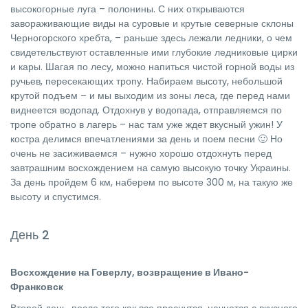
высокогорные луга – полонины. С них открываются
завораживающие виды на суровые и крутые северные склоны
Черногорского хребта, – раньше здесь лежали ледники, о чем
свидетельствуют оставленные ими глубокие ледниковые цирки
и кары. Шагая по лесу, можно напиться чистой горной воды из
ручьев, пересекающих тропу. Набираем высоту, небольшой
крутой подъем – и мы выходим из зоны леса, где перед нами
виднеется водопад. Отдохнув у водопада, отправляемся по
тропе обратно в лагерь – нас там уже ждет вкусный ужин! У
костра делимся впечатлениями за день и поем песни 🙂 Но
очень не засиживаемся – нужно хорошо отдохнуть перед
завтрашним восхождением на самую высокую точку Украины.
За день пройдем 6 км, наберем по высоте 300 м, на такую же
высоту и спустимся.
День 2
Восхождение на Говерлу, возвращение в Ивано-
Франковск