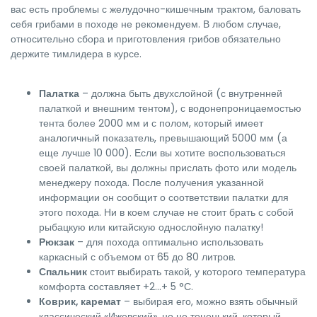
вас есть проблемы с желудочно-кишечным трактом, баловать
себя грибами в походе не рекомендуем. В любом случае,
относительно сбора и приготовления грибов обязательно
держите тимлидера в курсе.
Палатка
– должна быть двухслойной (с внутренней
палаткой и внешним тентом), с водонепроницаемостью
тента более 2000 мм и с полом, который имеет
аналогичный показатель, превышающий 5000 мм (а
еще лучше 10 000). Если вы хотите воспользоваться
своей палаткой, вы должны прислать фото или модель
менеджеру похода. После получения указанной
информации он сообщит о соответствии палатки для
этого похода. Ни в коем случае не стоит брать с собой
рыбацкую или китайскую однослойную палатку!
Рюкзак
– для похода оптимально использовать
каркасный с объемом от 65 до 80 литров.
Спальник
стоит выбирать такой, у которого температура
комфорта составляет +2…+ 5 °С.
Коврик, каремат
– выбирая его, можно взять обычный
классический «Ижевский», но не тоненький, который