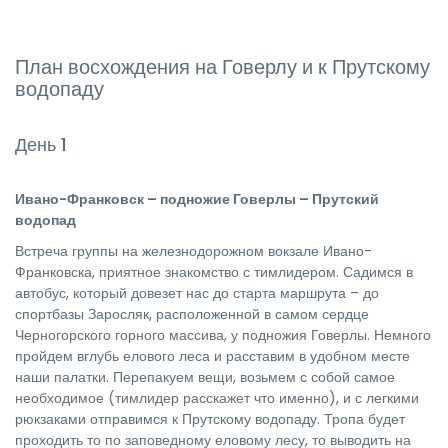
План восхождения на Говерлу и к Прутскому
водопаду
День 1
Ивано-Франковск – подножие Говерлы – Прутский
водопад
Встреча группы на железнодорожном вокзале Ивано-
Франковска, приятное знакомство с тимлидером. Садимся в
автобус, который довезет нас до старта маршрута – до
спортбазы Заросляк, расположенной в самом сердце
Черногорского горного массива, у подножия Говерлы. Немного
пройдем вглубь елового леса и расставим в удобном месте
наши палатки. Перепакуем вещи, возьмем с собой самое
необходимое (тимлидер расскажет что именно), и с легкими
рюкзаками отправимся к Прутскому водопаду. Тропа будет
проходить то по заповедному еловому лесу, то выводить на