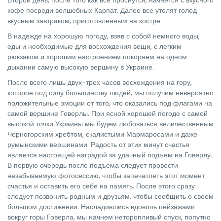
Второй день, после того как все проснутся, начнется с вкусного
кофе посреди волшебных Карпат. Далее все утолят голод
вкусным завтраком, приготовленным на костре.
В надежде на хорошую погоду, взяв с собой немного воды,
еды и необходимые для восхождения вещи, с легким
рюкзаком и хорошим настроением покоряем на одном
дыхании самую высокую вершину в Украине.
После всего лишь двух-трех часов восхождения на гору,
которое под силу большинству людей, мы получим невероятно
положительные эмоции от того, что оказались под флагами на
самой вершине Говерлы. При ясной хорошей погоде с самой
высокой точки Украины мы будем любоваться величественным
Черногорским хребтом, скалистыми Мармаросами и даже
румынскими вершинами. Радость от этих минут счастья
является настоящей наградой за удачный подъем на Говерлу.
В первую очередь после подъема следует провести
незабываемую фотосессию, чтобы запечатлеть этот момент
счастья и оставить его себе на память. После этого сразу
следует позвонить родным и друзьям, чтобы сообщить о своем
большом достижении. Насладившись вдоволь пейзажами
вокруг горы Говерла, мы начнем неторопливый спуск, попутно