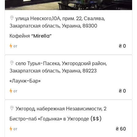
улица Невского,10А, прим. 22, Свалява,
Закарпатская область, Украина, 89300
Кофейня “Mirella”
₴ 0
от
село Турья-Пасека, Ужгородский район,
Закарпатская область, Украина, 89223
«Лаунж-Бар»
₴ 0
от
Ужгород, набережная Независимости, 2
Бистро-паб «Годынка» в Ужгороде ($$)
₴ 60
от