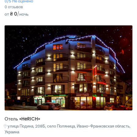
0/5 Не оценено
0 отзывов
₴ 0
от
/ночь
Отель «HeRICH»
улица Подина, 208Б, село Поляница, Ивано-Франковская область,
Украина