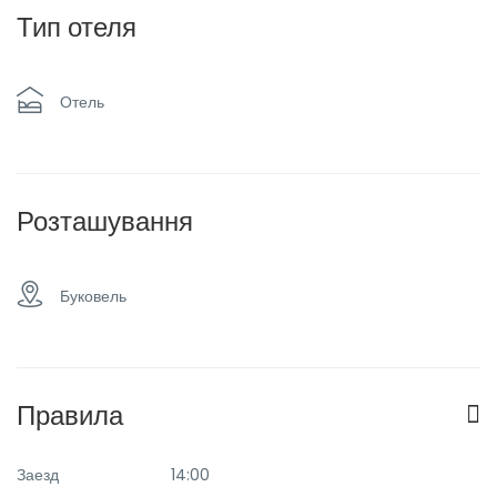
Тип отеля
Паркинг
Плоский телевизор
Отель
Ресторан
Семейные номера
Такси и трансфер
Трансфер в аэропорт
Розташування
Буковель
Правила
Заезд
14:00