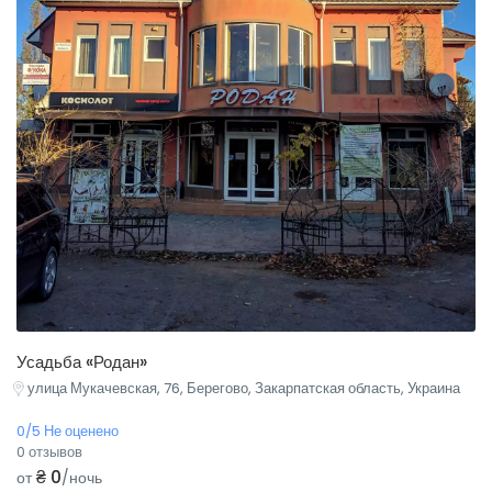
Усадьба «Родан»
улица Мукачевская, 76, Берегово, Закарпатская область, Украина
0/5 Не оценено
0 отзывов
₴ 0
от
/ночь