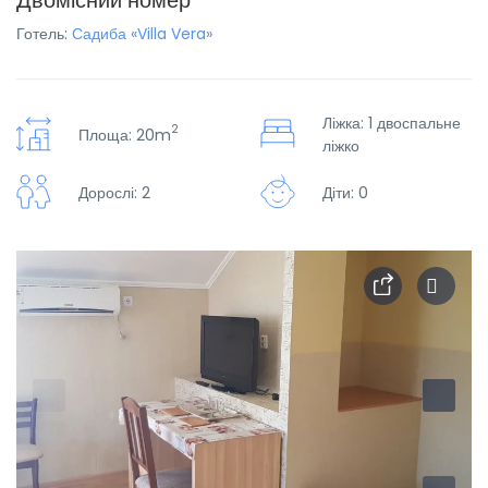
Двомісний номер
Готель:
Садиба «Villa Vera»
Ліжка: 1 двоспальне
2
Площа: 20m
ліжко
Дорослі: 2
Діти: 0