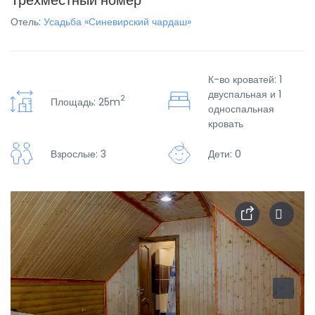
Трехместный номер
Отель:
Усадьба «Синевирский чардаш»
К-во кроватей: 1
двуспальная и 1
2
Площадь: 25m
односпальная
кровать
Взрослые: 3
Дети: 0