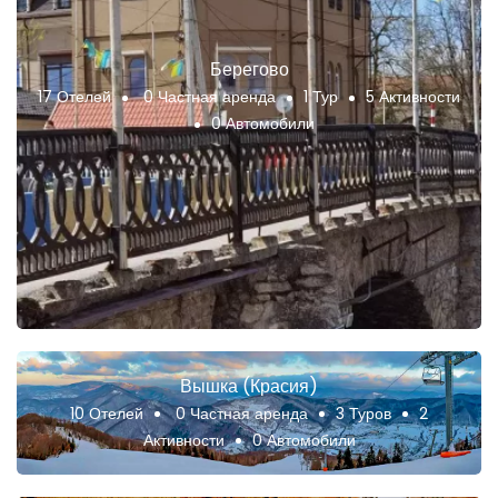
Берегово
17 Отелей
0 Частная аренда
1 Тур
5 Активности
0 Автомобили
Вышка (Красия)
10 Отелей
0 Частная аренда
3 Туров
2
Активности
0 Автомобили