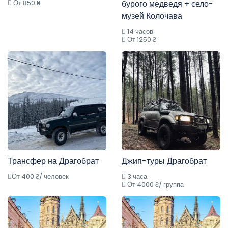
От 850 ₴
бурого медведя + село-
музей Колочава
14 часов
От 1250 ₴
Трансфер на Драгобрат
Джип-туры Драгобрат
От 400 ₴/ человек
3 часа
От 4000 ₴/ группа