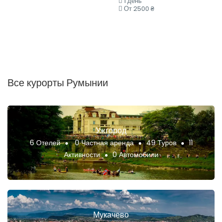
1 день
От 2500 ₴
Все курорты Румынии
Ужгород
6 Отелей
0 Частная аренда
49 Туров
11
Активности
0 Автомобили
Мукачево