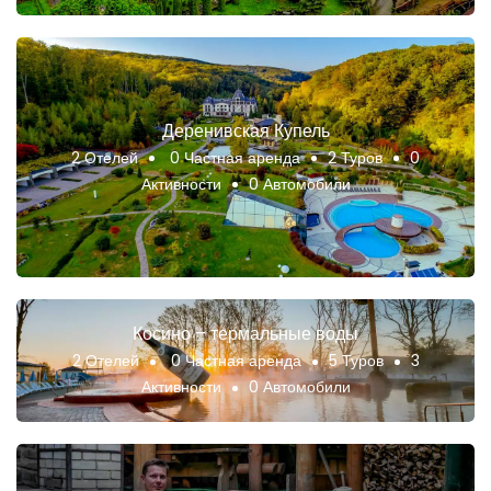
Деренивская Купель
2 Отелей
0 Частная аренда
2 Туров
0
Активности
0 Автомобили
Косино – термальные воды
2 Отелей
0 Частная аренда
5 Туров
3
Активности
0 Автомобили