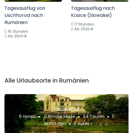
Tagesausflug von
Tagesausflug nach
Uschhorod nach
Kosice (Slowakei)
Rumänien
17 Stunden
Ab 2500 ₴
16 Stunden
Ab 3500 ₴
Alle Urlaubsorte in Rumänien
Uschhorod
6 Hotels
0 Private Miete
44 Touren
11
Aktivitäten
0 Autos