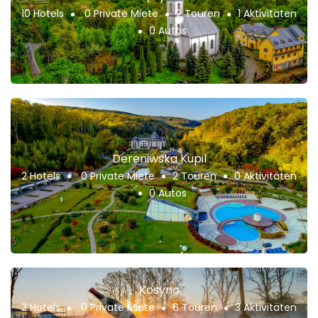
10 Hotels
0 Private Miete
2 Touren
1 Aktivitäten
0 Autos
Dereniwska Kupil
2 Hotels
0 Private Miete
2 Touren
0 Aktivitäten
0 Autos
Kosyno
2 Hotels
0 Private Miete
6 Touren
3 Aktivitäten