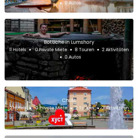
0 Autos
Bottiche in Lumshory
11 Hotels
0 Private Miete
8 Touren
2 Aktivitäten
0 Autos
Chust
2 Hotels
0 Private Miete
2 Touren
2 Aktivitäten
0 Autos