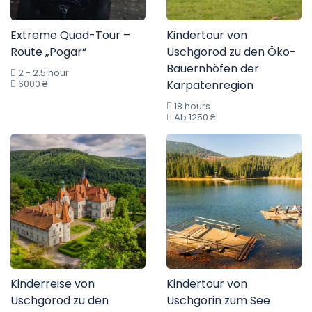
Extreme Quad-Tour –
Kindertour von
Route „Pogar“
Uschgorod zu den Öko-
Bauernhöfen der
2 - 2.5 hour
6000 ₴
Karpatenregion
18 hours
Ab 1250 ₴
Kinderreise von
Kindertour von
Uschgorod zu den
Uschgorin zum See