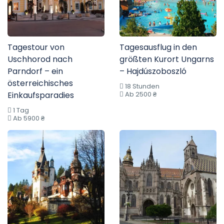
Tagestour von
Tagesausflug in den
Uschhorod nach
größten Kurort Ungarns
Parndorf – ein
– Hajdúszoboszló
österreichisches
18 Stunden
Einkaufsparadies
Ab 2500 ₴
1 Tag
Ab 5900 ₴