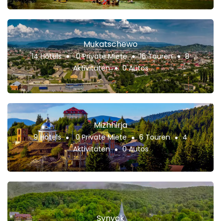
Mukatschewo
14 Hotels
0 Private Miete
16 Touren
8
Aktivitäten
0 Autos
Mizhhirja
9 Hotels
0 Private Miete
6 Touren
4
Aktivitäten
0 Autos
Synyak