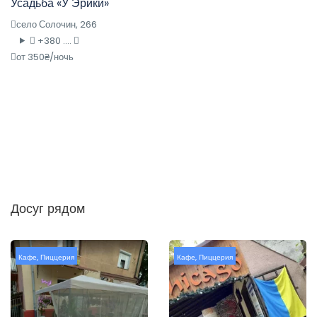
Усадьба «У Эрики»
село Солочин, 266
+380 ....
от 350₴/ночь
Досуг рядом
Кафе
,
Пиццерия
Кафе
,
Пиццерия