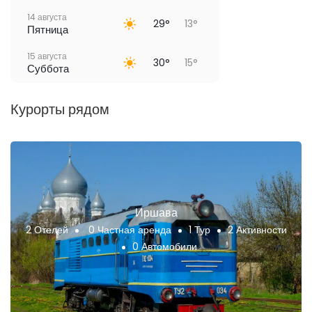
14 августа
29°
13°
Пятница
15 августа
30°
15°
Суббота
Курорты рядом
Иршава
2 Отелей
0 Частная аренда
1 Тур
2 Активности
0 Автомобили