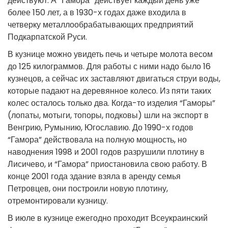
действуют. А “Гамора” действует каждый день уже
более 150 лет, а в 1930-х годах даже входила в
четверку металлообрабатывающих предприятий
Подкарпатской Руси.
В кузнице можно увидеть печь и четыре молота весом
до 125 килограммов. Для работы с ними надо было 16
кузнецов, а сейчас их заставляют двигаться струи воды,
которые падают на деревянное колесо. Из пяти таких
колес осталось только два. Когда-то изделия “Гаморы”
(лопаты, мотыги, топоры, подковы) шли на экспорт в
Венгрию, Румынию, Югославию. До 1990-х годов
“Гамора” действовала на полную мощность, но
наводнения 1998 и 2001 годов разрушили плотину в
Лисичево, и “Гамора” приостановила свою работу. В
конце 2001 года здание взяла в аренду семья
Петровцев, они построили новую плотину,
отремонтировали кузницу.
В июле в кузнице ежегодно проходит Всеукраинский