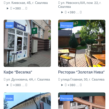
ул. Киевская, 4Б, г. Свалява
ул. Невского,10А, пoм. 22, г.
Свалява
+380 ....
+380 ....
Кафе
Ресторан
Кафе “Веселка”
Ресторан “Золотая Нива”
ул. Духновича, 4А, г. Свалява
улица Главная, 30, г. Свалява
+380 ....
+380 ....
Кафе
Ресторан