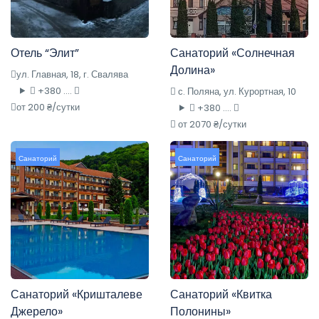
Отель “Элит”
Санаторий «Солнечная
Долина»
ул. Главная, 18, г. Свалява
+380 ....
с. Поляна, ул. Курортная, 10
от 200 ₴/сутки
+380 ....
от 2070 ₴/сутки
Санаторий
Санаторий
Санаторий «Кришталеве
Санаторий «Квитка
Джерело»
Полонины»