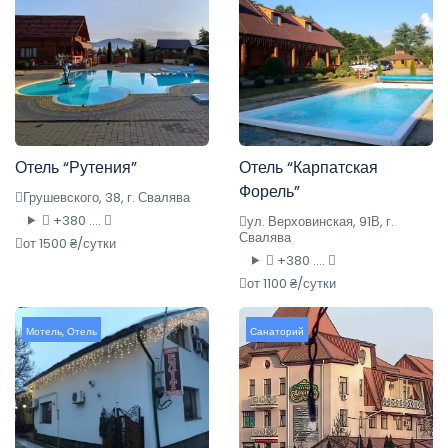
Отель “Рутения”
Отель “Карпатская
Форель”
Грушевского, 38, г. Свалява
+380 ....
ул. Верховинская, 91В, г.
Свалява
от 1500 ₴/сутки
+380 ....
от 1100 ₴/сутки
Мотель
,
Отель
Санаторий