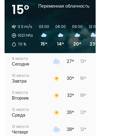
15°
Переменная облачность
3.0 m/s
03:00
06:00
09:00
12:00
15:00
18:00
1021
hPa
15°
14°
20°
23°
27°
27°
70
%
9 августа
27°
13°
Сегодня
10 августа
30°
16°
Завтра
11 августа
32°
18°
Вторник
12 августа
26°
12°
Среда
13 августа
28°
12°
Четверг