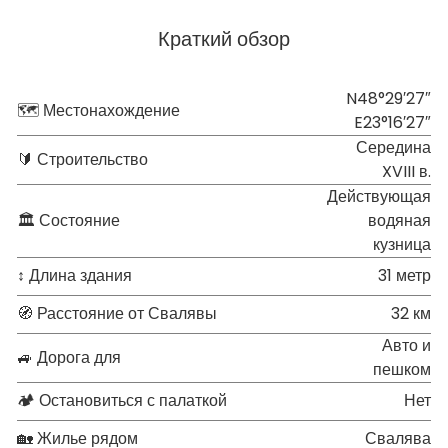
Краткий обзор
N48°29′27″
🗺 Местонахождение
E23°16′27″
Середина
🔰 Строительство
XVIII в.
Действующая
🏛 Состояние
водяная
кузница
↕ Длина здания
31 метр
🧭 Расстояние от Свалявы
32 км
Авто и
🚙 Дорога для
пешком
🏕 Остановиться с палаткой
Нет
🏡 Жилье рядом
Свалява