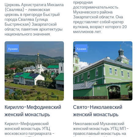
природная
Церковь Архистратига Михаила
достопримечательность
(Свалява) - лемковская
Мукачевского района
церковь в пригороде Быстрый
Закарпатской области. Она
города Свалява (улица
представляет собой кратер
Быстрянская) Закарпатской
вулкана, возраст которого 20
области, памятник архитектуры
миллионов лет.
национального значения.
Храми
Храми
Кирилло-Мефодиевский
Свято-Николаевский
женский монастырь
женский монастырь
Кирилл-Мефодиевский
Николаевский Мукачевский
женский монастырь УПЦ
женский монастырь УПЦ МП -
московского патриархата -
православный монастырь на