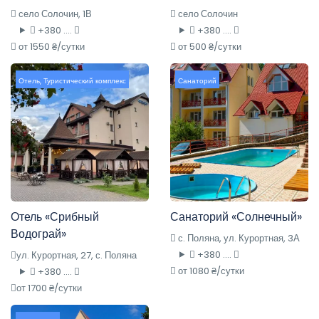
село Солочин, 1В
село Солочин
+380 ....
+380 ....
от 1550 ₴/сутки
от 500 ₴/сутки
Отель
,
Туристический комплекс
Санаторий
Отель «Срибный
Санаторий «Солнечный»
Водограй»
с. Поляна, ул. Курортная, 3А
+380 ....
ул. Курортная, 27, с. Поляна
от 1080 ₴/сутки
+380 ....
от 1700 ₴/сутки