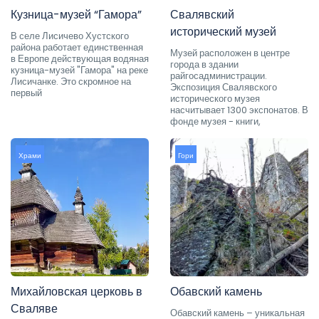
Кузница-музей “Гамора”
Свалявский
исторический музей
В селе Лисичево Хустского
района работает единственная
Музей расположен в центре
в Европе действующая водяная
города в здании
кузница-музей "Гамора" на реке
райгосадминистрации.
Лисичанке. Это скромное на
Экспозиция Свалявского
первый
исторического музея
насчитывает 1300 экспонатов. В
фонде музея - книги,
Храми
Гори
Михайловская церковь в
Обавский камень
Сваляве
Обавский камень – уникальная