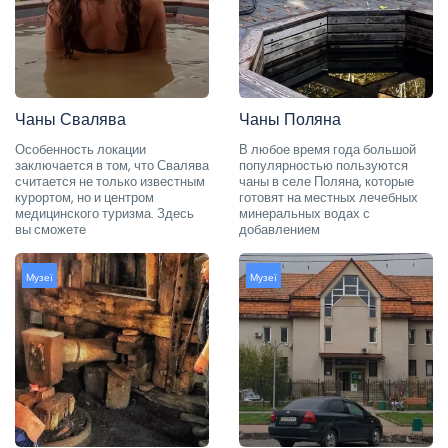
Чаны Свалява
Чаны Поляна
Особенность локации
В любое время года большой
заключается в том, что Свалява
популярностью пользуются
считается не только известным
чаны в селе Поляна, которые
курортом, но и центром
готовят на местных лечебных
медицинского туризма. Здесь
минеральных водах с
вы сможете
добавлением
Музеї
Музеї