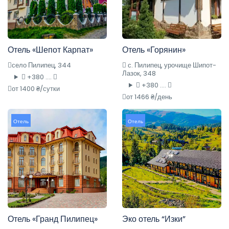
Отель «Шепот Карпат»
Отель «Горянин»
село Пилипец, 344
с. Пилипец, урочище Шипот-
Лазок, 348
+380 ....
+380 ....
от 1400 ₴/сутки
от 1466 ₴/день
Отель
Отель
Отель «Гранд Пилипец»
Эко отель “Изки”