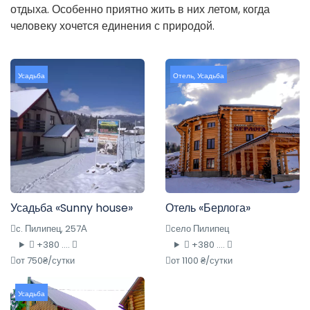
отдыха. Особенно приятно жить в них летом, когда
человеку хочется единения с природой.
Усадьба
Отель
,
Усадьба
Усадьба «Sunny house»
Отель «Берлога»
с. Пилипец, 257А
село Пилипец
+380 ....
+380 ....
от 750₴/сутки
от 1100 ₴/сутки
Усадьба