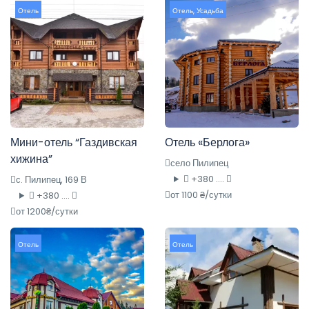
Отель
Отель
,
Усадьба
Мини-отель “Газдивская
Отель «Берлога»
хижина”
село Пилипец
+380 ....
с. Пилипец, 169 В
от 1100 ₴/сутки
+380 ....
от 1200₴/сутки
Отель
Отель