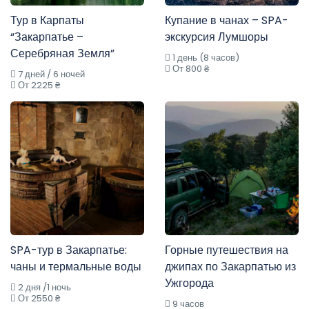
Тур в Карпаты
Купание в чанах – SPA-
“Закарпатье –
экскурсия Лумшоры
Серебряная Земля”
1 день (8 часов)
От 800 ₴
7 дней / 6 ночей
От 2225 ₴
SPA-тур в Закарпатье:
Горные путешествия на
чаны и термальные воды
джипах по Закарпатью из
Ужгорода
2 дня /1 ночь
От 2550 ₴
9 часов