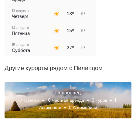
13 августа
23°
9°
Четверг
14 августа
25°
9°
Пятница
15 августа
27°
11°
Суббота
Другие курорты рядом с Пилипцом
Подобовец
4 Отелей
0 Частная аренда
0 Туров
1
Активности
0 Автомобили