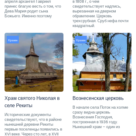
апреля архангел Гавриил
в 1808 г., о чем
принес благую весть о том, что
свидетельствует надпись,
Дева Мария родит сына
вырезанная на дверном
Божьего. Именно поэтому
обрамлении. Церковь
трехсрубная. Сруб нефа почти
квадратный.
Храми
Храми
Храм святого Николая в
Вознесенская церковь
селе Рекиты
В начале села Поток на холме
сразу видна церковь
Исторические документы
Вознесения Господня,
свидетельствуют, что в районе
построенная в 1936 году.
нынешней деревни Рекиты
Нынешний храм – один из
первые поселенцы появились в
XVI веке. Через сто лет, в XVII