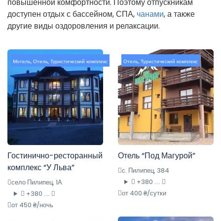
повышенной комфортности. Поэтому отпускникам
доступен отдых с бассейном, СПА,
чанами
, а также
другие виды оздоровления и релаксации.
Мотель
,
Отель
,
Туристический комплекс
Отель
,
Туристический комплекс
Гостинично-ресторанный
Отель “Под Магурой”
комплекс “У Льва”
с. Пилипец, 384
+380 ....
село Пилипец, 1А
от 400 ₴/сутки
+380 ....
от 450 ₴/ночь