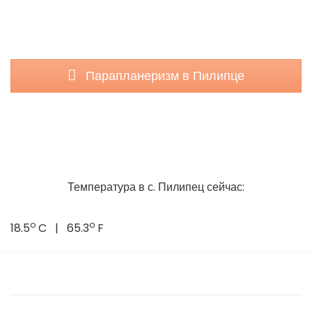
Парапланеризм в Пилипце
Температура в с. Пилипец сейчас:
o
o
18.5
C | 65.3
F