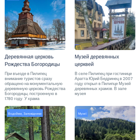
Деревянная церковь
Музей деревянных
Рождества Богородицы
церквей
При въезде в Пилипец
В селе Пилипец при гостинице
внимание туристов сразу
Аратта Юрий Бедринец в 2007
обращено на монументальную
году открыл в Пилипце Музей
деревянную церковь Рождества
деревянных храмов. В зале
Богородицы, построенную в
музея
1780 году. У храма
Водойми
,
Заповідники
Музеї