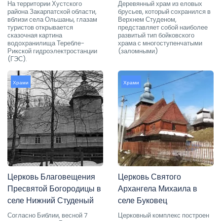
На территории Хустского
Деревянный храм из еловых
района Закарпатской области,
брусьев, который сохранился в
вблизи села Ольшаны, глазам
Верхнем Студеном,
туристов открывается
представляет собой наиболее
сказочная картина
развитый тип бойковского
водохранилища Теребле-
храма с многоступенчатыми
Рикской гидроэлектростанции
(заломными)
(ГЭС).
Храми
Храми
Церковь Благовещения
Церковь Святого
Пресвятой Богородицы в
Архангела Михаила в
селе Нижний Студеный
селе Буковец
Согласно Библии, весной 7
Церковный комплекс построен