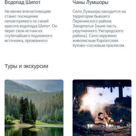
Водопад Шипот
Чаны Лумшоры
Не менее впечатляющим
Село Лумшоры находится на
станет посещение
территории бывшего
неповторимого по своей
Перечинского района
красоте водопада Шипот. Он
Закарпатья (ныне часть
берет свои истоки из
укрупненного Ужгородского
глубочайшего подземного
района). Село окружено
источника, прозванного
живописным Карпатским
буково-сосновым пралесом.
Туры и экскурсии