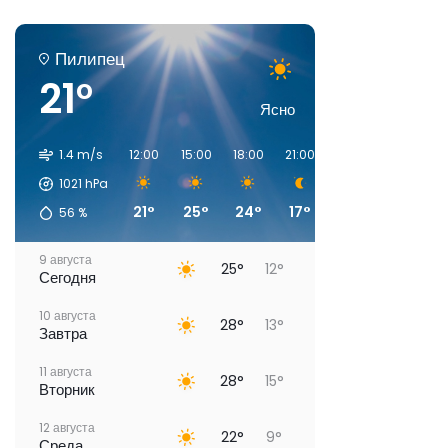
Пилипец
21°
Ясно
1.4 m/s
12:00
15:00
18:00
21:00
00:00
03:00
1021
hPa
21°
25°
24°
17°
14°
13°
56
%
9 августа
25°
12°
Сегодня
10 августа
28°
13°
Завтра
11 августа
28°
15°
Вторник
12 августа
22°
9°
Среда