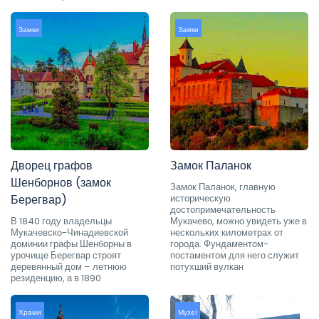
Замки
Замки
Дворец графов
Замок Паланок
Шенборнов (замок
Замок Паланок, главную
Берегвар)
историческую
достопримечательность
В 1840 году владельцы
Мукачево, можно увидеть уже в
Мукачевско-Чинадиевской
нескольких километрах от
доминии графы Шенборны в
города. Фундаментом-
урочище Берегвар строят
постаментом для него служит
деревянный дом – летнюю
потухший вулкан
резиденцию, а в 1890
Храми
Музеї