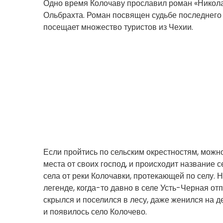
Одно время Колочаву прославил роман «Никол
Ольбрахта. Роман посвящен судьбе последнего 
посещает множество туристов из Чехии.
Если пройтись по сельским окрестностям, можно
места от своих господ, и происходит название 
села от реки Колочавки, протекающей по селу. 
легенде, когда-то давно в селе Усть-Черная о
скрылся и поселился в лесу, даже женился на де
и появилось село Колочево.