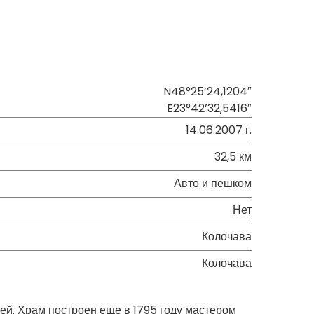
N48°25’24,1204″
E23°42’32,5416″
14.06.2007 г.
32,5 км
Авто и пешком
Нет
Колочава
Колочава
ней. Храм построен еще в 1795 году мастером