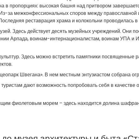
на в пропорциях: высокая башня над притвором завершает
. Из-за межконфессиональных споров между православной 
 Последняя реставрация храма и колокольни проводилась в 
узей. Здесь действует десять музейных учреждений. Они по
линии Арпада, воинам-интернационалистам, воинам УПА и 
кульптур. Здесь можно встретить памятники посвященные ра
ктов.
еопарк Швегана». В нем местным энтузиастом собрана огр
 туристам дают возможность попробовать себя в качестве о
ящим фиолетовым морем – здесь находится долина шафран
 до музея архитектуры и быта «С