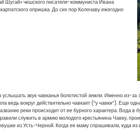
ай Шугай» чешского писателя-коммуниста Ивана
карпатского опришка. До сих пор Колочаву ежегодно
 услышать звук чавканья болотистой земли. Именно из-за э
села ведь вокруг действительно чавкает (“у чавки”). Еще о
Название реки происходит от ее бурного характера. Вода в 
тправили служить в армию молодого крестьянина Чавку, про
вушке из Усть-Черной. Когда ее маму спрашивали, куда из се