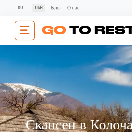
Блог
О нас
RU
UAH
Скансен в Колоч