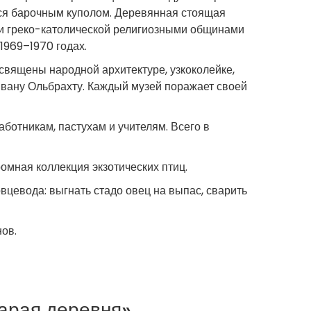
ся барочным куполом. Деревянная стоящая
и греко-католической религиозными общинами
1969–1970 годах.
священы народной архитектуре, узкоколейке,
Ивану Ольбрахту. Каждый музей поражает своей
ботникам, пастухам и учителям. Всего в
омная коллекция экзотических птиц.
вцевода: выгнать стадо овец на выпас, сварить
ов.
тарая деревня»