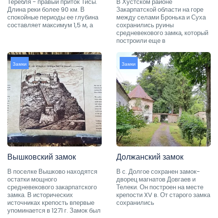
Теребля - правый приток Тисы.
В Хустском районе
Длина реки более 90 км. В
Закарпатской области на горе
спокойные периоды ее глубина
между селами Бронька и Суха
составляет максимум 1,5 м, а
сохранились руины
средневекового замка, который
построили еще в
Замки
Замки
Вышковский замок
Должанский замок
В поселке Вышково находятся
В с. Долгое сохранен замок-
остатки мощного
дворец магнатов Довгаев и
средневекового закарпатского
Телеки. Он построен на месте
замка. В исторических
крепости XV в. От старого замка
источниках крепость впервые
сохранились
упоминается в 1271 г. Замок был