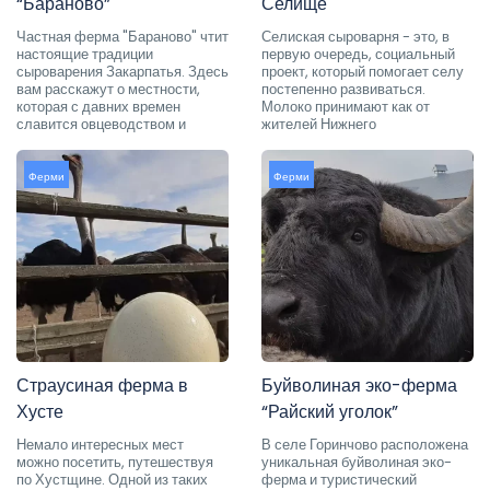
“Бараново”
Селище
Частная ферма "Бараново" чтит
Селиская сыроварня - это, в
настоящие традиции
первую очередь, социальный
сыроварения Закарпатья. Здесь
проект, который помогает селу
вам расскажут о местности,
постепенно развиваться.
которая с давних времен
Молоко принимают как от
славится овцеводством и
жителей Нижнего
Ферми
Ферми
Страусиная ферма в
Буйволиная эко-ферма
Хусте
“Райский уголок”
Немало интересных мест
В селе Горинчово расположена
можно посетить, путешествуя
уникальная буйволиная эко-
по Хустщине. Одной из таких
ферма и туристический