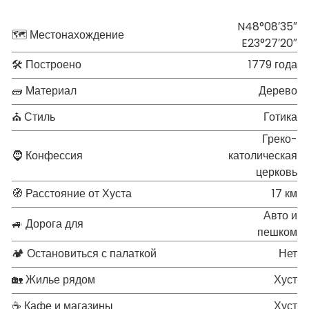
N48°08′35″
🗺 Местонахождение
E23°27′20″
🛠 Построено
1779 года
🧱 Материал
Дерево
⛪ Стиль
Готика
Греко-
🧔 Конфессия
католическая
церковь
🧭 Расстояние от Хуста
17 км
Авто и
🚙 Дорога для
пешком
🏕 Остановиться с палаткой
Нет
🏡 Жилье рядом
Хуст
☕ Кафе и магазины
Хуст