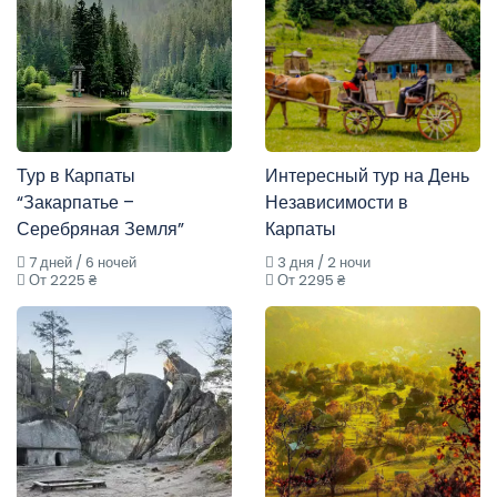
Тур в Карпаты
Интересный тур на День
“Закарпатье –
Независимости в
Серебряная Земля”
Карпаты
7 дней / 6 ночей
3 дня / 2 ночи
От 2225 ₴
От 2295 ₴