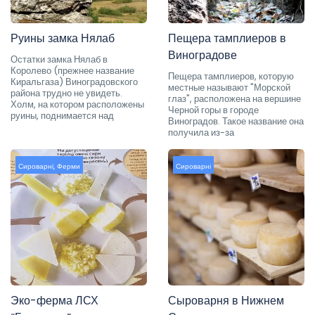
Руины замка Нялаб
Пещера тамплиеров в
Виноградове
Остатки замка Нялаб в
Королево (прежнее название
Пещера тамплиеров, которую
Киральгаза) Виноградовского
местные называют "Морской
района трудно не увидеть.
глаз", расположена на вершине
Холм, на котором расположены
Черной горы в городе
руины, поднимается над
Виноградов. Такое название она
получила из-за
Сироварні
,
Ферми
Сироварні
Эко-ферма ЛСХ
Сыроварня в Нижнем