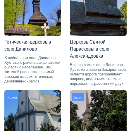
Готическая церковь в
Церковь Святой
селе Данилово
Параскевы в селе
Александровка
В небольшом селе Данилово
Хустского района Закарпатской
Возле храма в селе Данилово
области с населением 1800
Хустского района Закарпатской
жителей расположен самый
области дорога поворачивает
высокий из всех готических
направо, ведет мимо холма с
деревянных храмов
церковью. На расстоянии двух
Храми
Храми