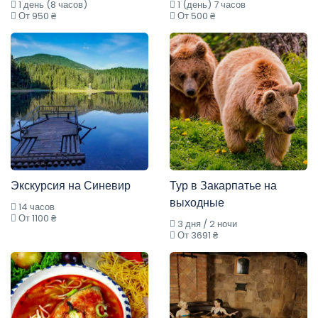
1 день (8 часов)
1 (день) 7 часов
От 950 ₴
От 500 ₴
Экскурсия на Синевир
Тур в Закарпатье на
выходные
14 часов
От 1100 ₴
3 дня / 2 ночи
От 3691 ₴