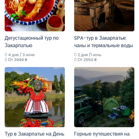
Дегустационный тур по
SPA-тур в Закарпатье:
Закарпатью
чаны и термальные воды
4 дня / 3 ночи
2 дня /1 ночь
От 3999 ₴
От 2550 ₴
Тур в Закарпатье на День
Горные путешествия на