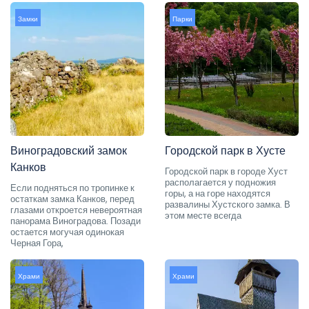
Замки
Парки
Виноградовский замок
Городской парк в Хусте
Канков
Городской парк в городе Хуст
располагается у подножия
Если подняться по тропинке к
горы, а на горе находятся
остаткам замка Канков, перед
развалины Хустского замка. В
глазами откроется невероятная
этом месте всегда
панорама Виноградова. Позади
остается могучая одинокая
Черная Гора,
Храми
Храми