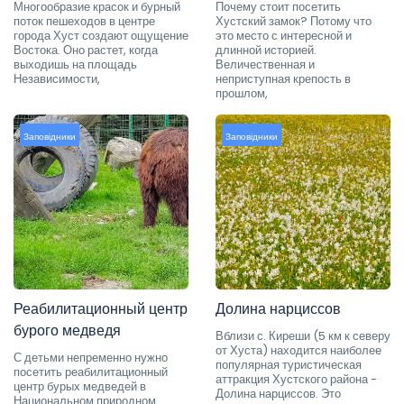
Многообразие красок и бурный
Почему стоит посетить
поток пешеходов в центре
Хустский замок? Потому что
города Хуст создают ощущение
это место с интересной и
Востока. Оно растет, когда
длинной историей.
выходишь на площадь
Величественная и
Независимости,
неприступная крепость в
прошлом,
Заповідники
Заповідники
Реабилитационный центр
Долина нарциссов
бурого медведя
Вблизи с. Киреши (5 км к северу
от Хуста) находится наиболее
С детьми непременно нужно
популярная туристическая
посетить реабилитационный
аттракция Хустского района -
центр бурых медведей в
Долина нарциссов. Это
Национальном природном