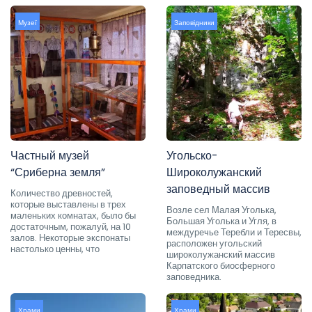
Музеї
Заповідники
Частный музей
Угольско-
“Сриберна земля”
Широколужанский
заповедный массив
Количество древностей,
которые выставлены в трех
Возле сел Малая Уголька,
маленьких комнатах, было бы
Большая Уголька и Угля, в
достаточным, пожалуй, на 10
междуречье Теребли и Тересвы,
залов. Некоторые экспонаты
расположен угольский
настолько ценны, что
широколужанский массив
Карпатского биосферного
заповедника.
Храми
Храми