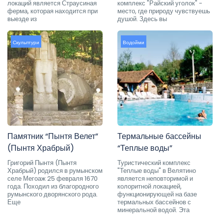
локаций является Страусиная
комплекс "Райский уголок" -
ферма, которая находится при
место, где природу чувствуешь
выезде из
душой. Здесь вы
Скульптури
Водойми
Памятник “Пынтя Велет”
Термальные бассейны
(Пынтя Храбрый)
“Теплые воды”
Григорий Пынтя (Пынтя
Туристический комплекс
Храбрый) родился в румынском
"Теплые воды" в Велятино
селе Мегоаж 25 февраля 1670
является неповторимой и
года. Походил из благородного
колоритной локацией,
румынского дворянского рода.
функционирующей на базе
Еще
термальных бассейнов с
минеральной водой. Эта