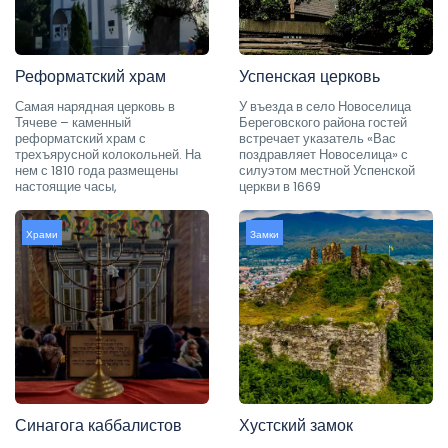
Реформатский храм
Успенская церковь
Самая нарядная церковь в
У въезда в село Новоселица
Тячеве – каменный
Береговского района гостей
реформатский храм с
встречает указатель «Вас
трехъярусной колокольней. На
поздравляет Новоселица» с
нем с 1810 года размещены
силуэтом местной Успенской
настоящие часы,
церкви в 1669
Храми
Замки
Синагога каббалистов
Хустский замок