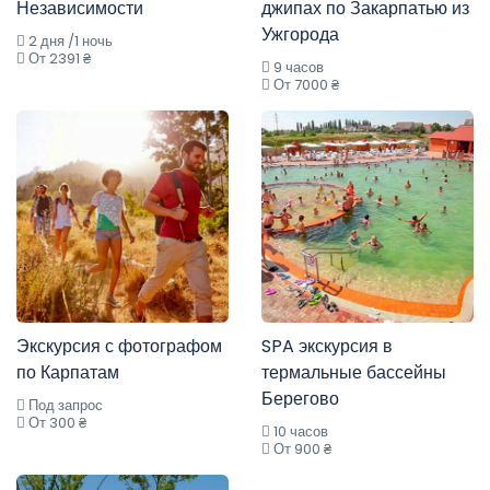
Независимости
джипах по Закарпатью из
Ужгорода
2 дня /1 ночь
От 2391 ₴
9 часов
От 7000 ₴
Экскурсия с фотографом
SPA экскурсия в
по Карпатам
термальные бассейны
Берегово
Под запрос
От 300 ₴
10 часов
От 900 ₴