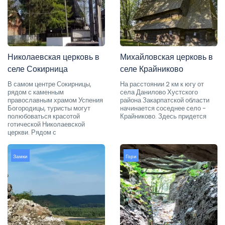
Николаевская церковь в
Михайловская церковь в
селе Сокирница
селе Крайниково
В самом центре Сокирницы,
На расстоянии 2 км к югу от
рядом с каменным
села Данилово Хустского
православным храмом Успения
района Закарпатской области
Богородицы, туристы могут
начинается соседнее село -
полюбоваться красотой
Крайниково. Здесь придется
готической Николаевской
церкви. Рядом с
Замки
Гори