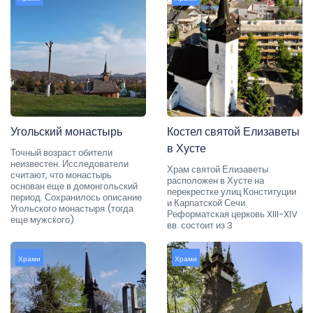
Угольский монастырь
Костел святой Елизаветы
в Хусте
Точный возраст обители
неизвестен. Исследователи
Храм святой Елизаветы
считают, что монастырь
расположен в Хусте на
основан еще в домонгольский
перекрестке улиц Конституции
период. Сохранилось описание
и Карпатской Сечи.
Угольского монастыря (тогда
Реформатская церковь XIII-XIV
еще мужского)
вв. состоит из 3
Храми
Храми