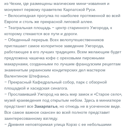
из Чехии, где размещены магические мини-изваяния и
монумент первому правителю Карпатской Руси.
– Велосипедная прогулка по наиболее протяженной во всей
Европе и столь же прекрасной липовой аллее.
– Театральная площадь – центр старинного Ужгорода, к
которому стекаются все пути и дороги.
– Обеденный перерыв. Всех велопутешественников
приглашает самое колоритное заведение Ужгорода,
работающее в его лучших традициях. Всем желающим будет
предложена чашечка кофе с ореховыми пирожными
макарунами, созданными по лучшим французским рецептам
знаменитым украинским кондитерских дел мастером
Валентином Штефаньо.
– Прекрасный Кафедральный собор, парк с обзорной
площадкой и хасидская синагога.
– Прославивший Ужгород на весь мир замок и «Старое село»,
музей краеведения под открытым небом. Здесь в миниатюре
предстанет все
Закарпатье
, но отнюдь не в усеченном виде.
Все самое важное скансен во всей полноте представит
заинтересованному взгляду.
– Древняя неповторимая улица Корзо с ее небольшими