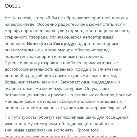
Обзор
Нет человека, который бы не обрадовался приятной прогулке
на велосипеде. Особенно радостной она может стать, если
маршрут проложен вдоль улиц гордого, многонационального,
старинного Ужгорода, отличающегося неповторимым
обаянием.
Вело тур по Ужгороду
подарит неповторимо
ошеломительные и яркие эмоции, обеспечит заряд
положительной энергии и поднимет настроение.
Путешественнику откроются наиболее примечательные
достопримечательности древнего города с тысячелетней
историей и редчайшими архитектурными памятниками,
большими тематическими «Закарпатскими медведями» и
очаровательными мини-скульптурами. Он услышит
потрясающие мифы и рассказы о реальных событиях, посетит
манящие кафе и отведает обворожительных миндальных
пирожных, приготовленных лучшими кондитерами Украины!
По пути туристы обретут великолепный шанс для посещения
известного музея-корчмы, объединяющего наиболее
значимые закарпатские экспонаты. Кроме того,
путешественники полакомятся блюдами местной кухни,