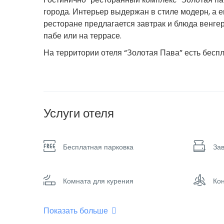
города. Интерьер выдержан в стиле модерн, а
ресторане предлагается завтрак и блюда венгер
пабе или на террасе.
На территории отеля “Золотая Пава” есть бесп
Услуги отеля
Бесплатная парковка
Зав
Комната для курения
Ко
Показать больше
Обогреватель
Пл