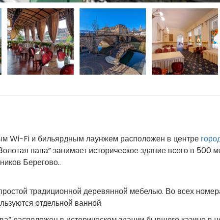
ым Wi-Fi и бильярдным лаунжем расположен в центре
горо
“Золотая пава” занимает историческое здание всего в 500 м
ников Берегово..
простой традиционной деревянной мебелью. Во всех номер
ользуются отдельной ванной.
ва” расположен в историческом здании бывшего казино в ц