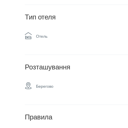
Семейные номера
Та
Тип отеля
Отель
Розташування
Берегово
Правила