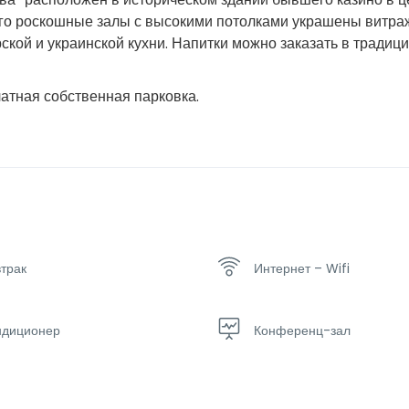
 его роскошные залы с высокими потолками украшены витра
ской и украинской кухни. Напитки можно заказать в традиц
латная собственная парковка.
трак
Интернет – Wifi
ндиционер
Конференц-зал
оский телевизор
Ресторан