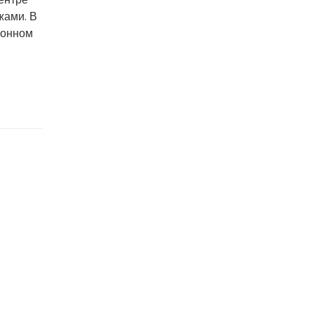
жами. В
ионном