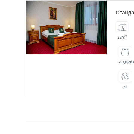
Станда
2
22m
x1 двусп
x2