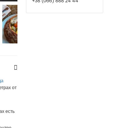
+38 (066) 888 24 44
да
етрах от
ах есть
ентре