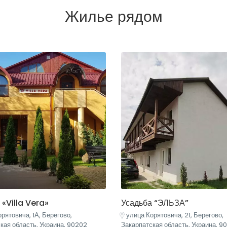
Жилье рядом
 «Villa Vera»
Усадьба “ЭЛЬЗА”
рятовича, 1А, Берегово,
улица Корятовича, 21, Берегово,
кая область, Украина, 90202
Закарпатская область, Украина, 9