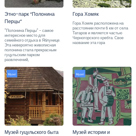
Этно-парк “Полонина
Гора Хомяк
Перцы”
Гора Хомяк расположена на
расстоянии почти 6 км от села
"Полонина Перцы" - самое
Татаров и является частью
интересное место для
Черногорского хребта. Свое
семейного отдыха в Яблунице.
название эта гора
Эта невероятно живописная
полонина стала прекрасным
гуцульским парком
развлечений,
Музеї
Музеї
Музей гуцульского быта
Музей истории и