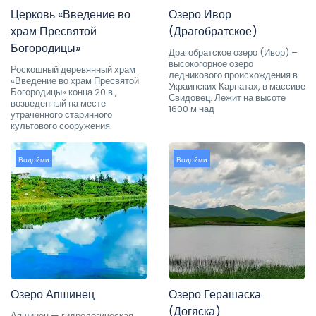
Церковь «Введение во
Озеро Ивор
храм Пресвятой
(Драгобратское)
Богородицы»
Драгобратское озеро (Ивор) –
высокогорное озеро
Роскошный деревянный храм
ледникового происхождения в
«Введение во храм Пресвятой
Украинских Карпатах, в массиве
Богородицы» конца 20 в.,
Свидовец. Лежит на высоте
возведенный на месте
1600 м над
утраченного старинного
культового сооружения.
Водойми
Водойми
Озеро Апшинец
Озеро Герашаска
(Догяска)
Апшинец — гидрологическая