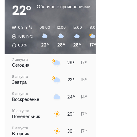
22°
Облачно с прояснениями
0.3 m/s
09:00
12:00
15:00
18:00
21:00
00:00
1016
hPa
22°
28°
28°
17°
18°
17°
60
%
7 августа
29°
17°
Сегодня
8 августа
23°
15°
Завтра
9 августа
24°
14°
Воскресенье
10 августа
29°
17°
Понедельник
11 августа
30°
17°
Вторник