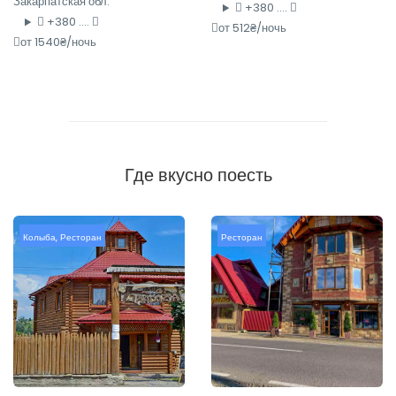
Закарпатская обл.
+380 ....
+380 ....
от 512₴/ночь
от 1540₴/ночь
Где вкусно поесть
Колыба
,
Ресторан
Ресторан