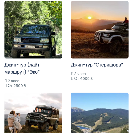
Джип-тур (лайт
Джип-тур “Стеришора”
маршрут) “Эко”
3 часа
От 4000 ₴
2 часа
От 2500 ₴