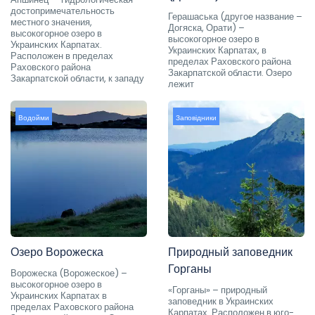
достопримечательность
Герашаська (другое название –
местного значения,
Догяска, Орати) –
высокогорное озеро в
высокогорное озеро в
Украинских Карпатах.
Украинских Карпатах, в
Расположен в пределах
пределах Раховского района
Раховского района
Закарпатской области. Озеро
Закарпатской области, к западу
лежит
Водойми
Заповідники
Озеро Ворожеска
Природный заповедник
Горганы
Ворожеска (Ворожеское) –
высокогорное озеро в
«Горганы» – природный
Украинских Карпатах в
заповедник в Украинских
пределах Раховского района
Карпатах. Расположен в юго-