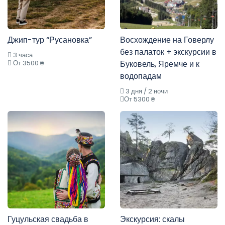
Джип-тур “Русановка”
Восхождение на Говерлу
без палаток + экскурсии в
3 часа
От 3500 ₴
Буковель, Яремче и к
водопадам
3 дня / 2 ночи
От 5300 ₴
Гуцульская свадьба в
Экскурсия: скалы