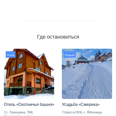
Где остановиться
Отель
Усадьба
Отель «Охотничья башня»
Усадьба «Смерека»
с. Лазещина, 788,
трасса Н09, с. Яблоница