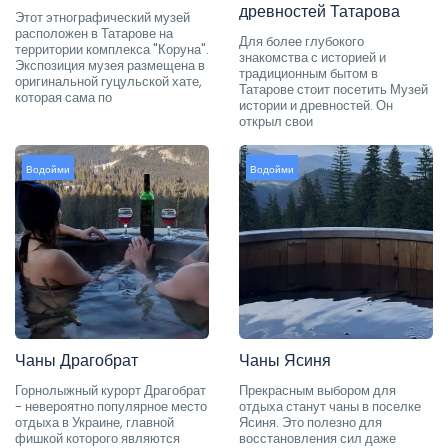
древностей Татарова
Этот этнографический музей
расположен в Татарове на
Для более глубокого
территории комплекса "Коруна".
знакомства с историей и
Экспозиция музея размещена в
традиционным бытом в
оригинальной гуцульской хате,
Татарове стоит посетить Музей
которая сама по
истории и древностей. Он
открыл свои
Водойми
Водойми
Чаны Драгобрат
Чаны Ясиня
Горнолыжный курорт Драгобрат
Прекрасным выбором для
- невероятно популярное место
отдыха станут чаны в поселке
отдыха в Украине, главной
Ясиня. Это полезно для
фишкой которого являются
восстановления сил даже