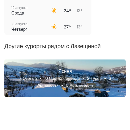
12 августа
24°
13°
Среда
13 августа
27°
13°
Четверг
Другие курорты рядом с Лазещиной
Ясиня
7 Отелей
0 Частная аренда
2 Туров
3
Активности
0 Автомобили