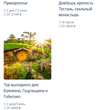
Прикарпатье
Довбуша, крепость
Тустань, скальный
3 дня / 2 ночи
От 2740 ₴
монастырь
14 часов
От 1900 ₴
Тур выходного дня:
Буковель, Гуцульщина и
Гобитхил
2 днія/1 ночь
От 1999 ₴