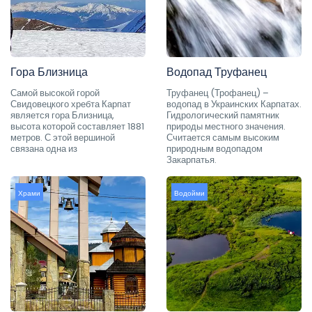
Гора Близница
Водопад Труфанец
Самой высокой горой
Труфанец (Трофанец) –
Свидовецкого хребта Карпат
водопад в Украинских Карпатах.
является гора Близница,
Гидрологический памятник
высота которой составляет 1881
природы местного значения.
метров. С этой вершиной
Считается самым высоким
связана одна из
природным водопадом
Закарпатья.
Храми
Водойми