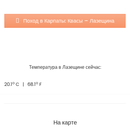
Поход в Карпаты: Квасы – Лазещина
Температура в Лазещине сейчас:
o
o
20.1
C | 68.1
F
На карте