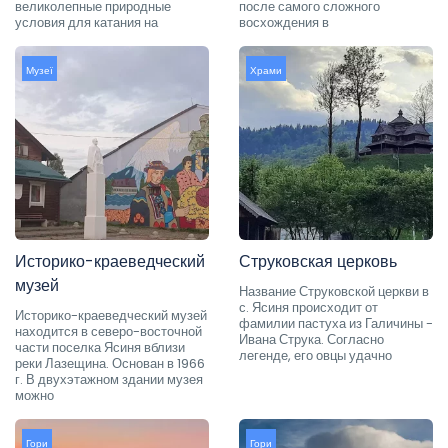
великолепные природные
после самого сложного
условия для катания на
восхождения в
Музеї
Храми
Историко-краеведческий
Струковская церковь
музей
Название Струковской церкви в
с. Ясиня происходит от
Историко-краеведческий музей
фамилии пастуха из Галичины -
находится в северо-восточной
Ивана Струка. Согласно
части поселка Ясиня вблизи
легенде, его овцы удачно
реки Лазещина. Основан в 1966
г. В двухэтажном здании музея
можно
Гори
Гори