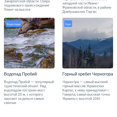
Закарпатской области. Озеро
западной части Ивано-
ледникового происхождения.
Франковской области, в районе
Лежит на высоте
Довбушанских Горган.
Водоспади
Гори
Водопад Пробий
Горный хребет Черногора
Водопад Пробой — популярный
Черного́ра — самый высокий
туристический объект. Над
горный массив Украинских
водопадом построен мост
Карпат, к нему принадлежит г.
высотой 20 м, с которого
Говерла, самая высокая точка
прыгают за деньги самые
Украины с высотой 2061
смелые