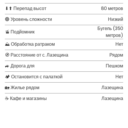
⬇⬆ Перепад высот
80 метров
🟢 Уровень сложности
Низкий
Бугель (350
🚡 Подйомник
метров)
⛰ Обработка ратраком
Нет
🧭 Расстояние от с. Лазещина
Рядом
🚙 Дорога для
Пешком
🏕 Остановится с палаткой
Нет
🏡 Жилье рядом
Лазещина
☕ Кафе и магазины
Лазещина