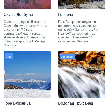
Скалы Довбуша
Говерла
Скально-пещерный комплекс
Гора Говерла находится в
Скалы Довбуша находится на
пределах двух украинских
расстоянии 7,7 км от
областей – Закарпатской и
центральной части города
Ивано-Франковской, а до
Яремче Ивано-Франковской
границы с Румынией 17
области в урочище Бубнище.
километров. Высота
Локация
Гори
Водоспади
Гора Близница
Водопад Труфанец