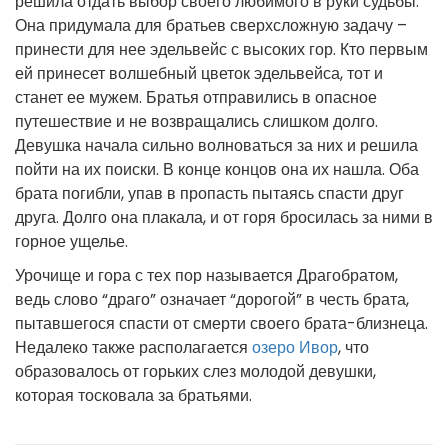
решила отдать выбор своего любимого в руки судьбы.
Она придумала для братьев сверхсложную задачу –
принести для нее эдельвейс с высоких гор. Кто первым
ей принесет волшебный цветок эдельвейса, тот и
станет ее мужем. Братья отправились в опасное
путешествие и не возвращались слишком долго.
Девушка начала сильно волноваться за них и решила
пойти на их поиски. В конце концов она их нашла. Оба
брата погибли, упав в пропасть пытаясь спасти друг
друга. Долго она плакала, и от горя бросилась за ними в
горное ущелье.
Урочище и гора с тех пор называется Драгобратом,
ведь слово “драго” означает “дорогой” в честь брата,
пытавшегося спасти от смерти своего брата-близнеца.
Недалеко также располагается
озеро Ивор
, что
образовалось от горьких слез молодой девушки,
которая тосковала за братьями.