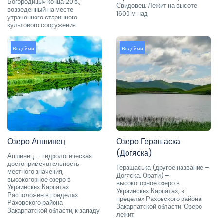
Богородицы» конца 20 в.,
Свидовец. Лежит на высоте
возведенный на месте
1600 м над
утраченного старинного
культового сооружения.
Водойми
Водойми
Озеро Апшинец
Озеро Герашаска
(Догяска)
Апшинец — гидрологическая
достопримечательность
Герашаська (другое название –
местного значения,
Догяска, Орати) –
высокогорное озеро в
высокогорное озеро в
Украинских Карпатах.
Украинских Карпатах, в
Расположен в пределах
пределах Раховского района
Раховского района
Закарпатской области. Озеро
Закарпатской области, к западу
лежит