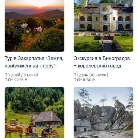
Тур в Закарпатье “Земля,
Экскурсия в Виноградов
приближенная к небу”
– королевский город
7 дней / 6 ночей
1 день (10 часов)
От 2225 ₴
От 1050 ₴