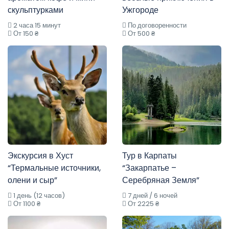
скульптурками
Ужгороде
2 часа 15 минут
По договоренности
От 150 ₴
От 500 ₴
Экскурсия в Хуст
Тур в Карпаты
“Термальные источники,
“Закарпатье –
олени и сыр”
Серебряная Земля”
1 день (12 часов)
7 дней / 6 ночей
От 1100 ₴
От 2225 ₴