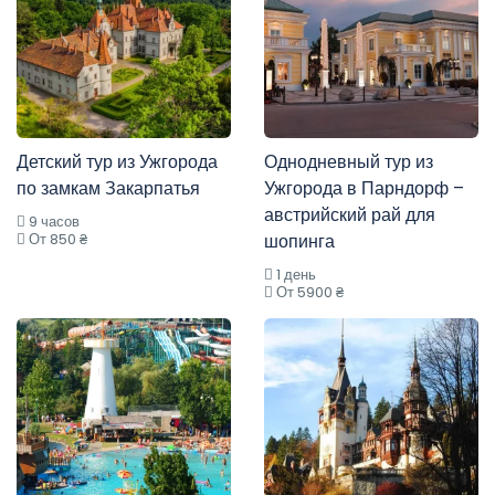
Детский тур из Ужгорода
Однодневный тур из
по замкам Закарпатья
Ужгорода в Парндорф –
австрийский рай для
9 часов
От 850 ₴
шопинга
1 день
От 5900 ₴