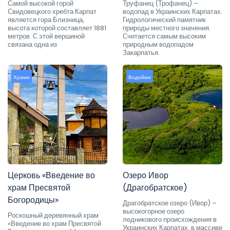
Самой высокой горой
Труфанец (Трофанец) –
Свидовецкого хребта Карпат
водопад в Украинских Карпатах.
является гора Близница,
Гидрологический памятник
высота которой составляет 1881
природы местного значения.
метров. С этой вершиной
Считается самым высоким
связана одна из
природным водопадом
Закарпатья.
Храми
Водойми
Церковь «Введение во
Озеро Ивор
храм Пресвятой
(Драгобратское)
Богородицы»
Драгобратское озеро (Ивор) –
высокогорное озеро
Роскошный деревянный храм
ледникового происхождения в
«Введение во храм Пресвятой
Украинских Карпатах, в массиве