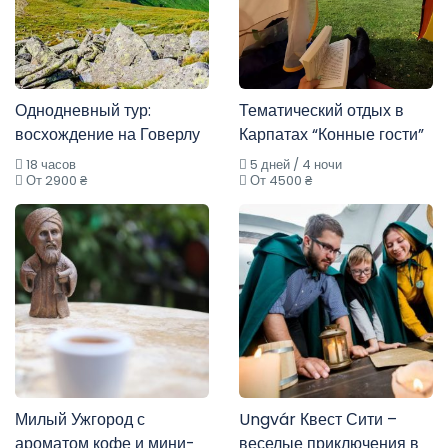
Однодневный тур:
Тематический отдых в
восхождение на Говерлу
Карпатах “Конные гости”
18 часов
5 дней / 4 ночи
От 2900 ₴
От 4500 ₴
Милый Ужгород с
Ungvár Квест Сити –
ароматом кофе и мини-
веселые приключения в