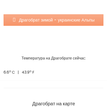
Драгобрат зимой - украинские Альпы
Температура на Драгобрате сейчас:
o
o
6.6
C | 43.9
F
Драгобрат на карте