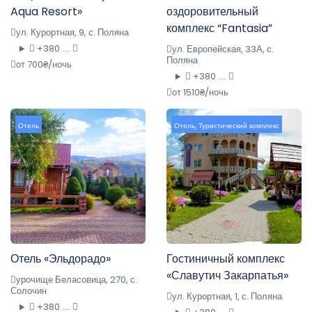
Aqua Resort»
оздоровительный
комплекс “Fantasia”
ул. Курортная, 9, с. Поляна
+380 ....
ул. Европейская, 33А, с.
Поляна
от 700₴/ночь
+380 ....
от 1510₴/ночь
Отель
Отель
,
Туристический комплекс
Отель «Эльдорадо»
Гостиничный комплекс
«Славутич Закарпатья»
урочище Беласовица, 270, с.
Солочин
ул. Курортная, 1, с. Поляна
+380 ....