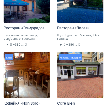
Ресторан «Эльдорадо»
Ресторан «Лилея»
урочище Беласовица,
ул. Курортно-боковая, 2А, с.
270/270а, с. Солочин
Поляна
+380 ....
+380 ....
Кафе
Колыба
,
Пиццерия
Кофейня «Non Solo»
Cafe Elen