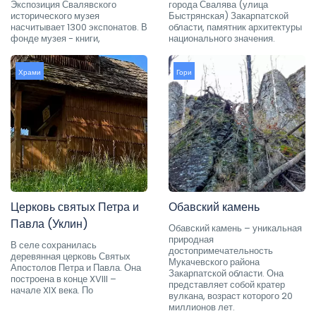
Экспозиция Свалявского
города Свалява (улица
исторического музея
Быстрянская) Закарпатской
насчитывает 1300 экспонатов. В
области, памятник архитектуры
фонде музея - книги,
национального значения.
Храми
Гори
Церковь святых Петра и
Обавский камень
Павла (Уклин)
Обавский камень – уникальная
природная
В селе сохранилась
достопримечательность
деревянная церковь Святых
Мукачевского района
Апостолов Петра и Павла. Она
Закарпатской области. Она
построена в конце XVIII –
представляет собой кратер
начале XIX века. По
вулкана, возраст которого 20
миллионов лет.