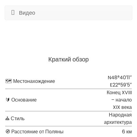
Видео
Краткий обзор
N48°40′11″
🗺 Местонахождение
E22°59′5″
Конец XVIII
🔰 Основание
– начало
XIX века
Народная
⛪ Стиль
архитектура
🧭 Расстояние от Поляны
6 км