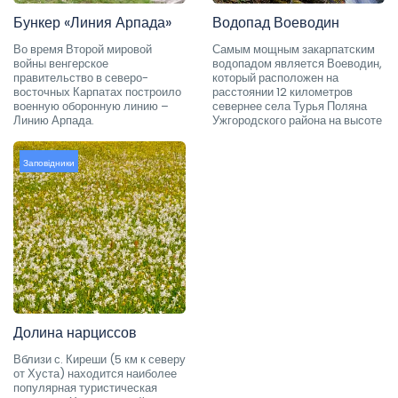
Бункер «Линия Арпада»
Водопад Воеводин
Во время Второй мировой
Самым мощным закарпатским
войны венгерское
водопадом является Воеводин,
правительство в северо-
который расположен на
восточных Карпатах построило
расстоянии 12 километров
военную оборонную линию –
севернее села Турья Поляна
Линию Арпада.
Ужгородского района на высоте
Заповідники
Долина нарциссов
Вблизи с. Киреши (5 км к северу
от Хуста) находится наиболее
популярная туристическая