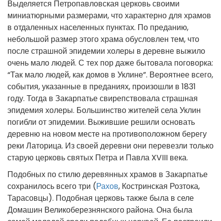
Выделяется Петропавловская церковь своими
миниатюрными размерами, что характерно для храмов
в отдаленных населенных пунктах. По преданию,
небольшой размер этого храма обусловлен тем, что
после страшной эпидемии холеры в деревне выжило
очень мало людей. С тех пор даже бытовала поговорка:
“Так мало людей, как домов в Уклине”. Вероятнее всего,
события, указанные в преданиях, произошли в 1831
году. Тогда в Закарпатье свирепствовала страшная
эпидемия холеры. Большинство жителей села Уклин
погибли от эпидемии. Выжившие решили основать
деревню на новом месте на противоположном берегу
реки Латорица. Из своей деревни они перевезли только
старую церковь святых Петра и Павла XVIII века.
Подобных по стилю деревянных храмов в Закарпатье
сохранилось всего три (
Рахов
, Костринская Розтока,
Тарасовцы). Подобная церковь также была в селе
Домашин Великоберезнянского района. Она была