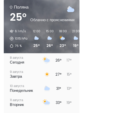
Поляна
25°
Облачно с прояснениями
6.1 m/s
12:00
15:00
18:00
21:00
00:00
03:00
1015
hPa
25°
26°
23°
19°
17°
15°
75
%
8 августа
26°
17°
Сегодня
9 августа
27°
15°
Завтра
10 августа
31°
13°
Понедельник
11 августа
33°
19°
Вторник