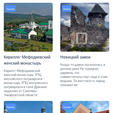
Храми
Замки
Кирилло-Мефодиевский
Невицкий замок
женский монастырь
Когда-то давно поселилась в
долине реки Уж турецкая
Кирилл-Мефодиевский
царевна, «по
женский монастырь УПЦ
совместительству» еще и злая
московского патриархата -
ведьма. За жестокость народ
монастырь УПЦ московского
называл ее
патриархата в селе Драчино
недалеко от Свалявы
Закарпатской области.
Храми
Храми