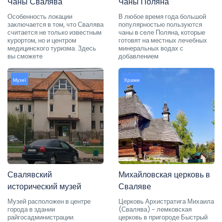
Чаны Свалява
Чаны Поляна
Особенность локации
В любое время года большой
заключается в том, что Свалява
популярностью пользуются
считается не только известным
чаны в селе Поляна, которые
курортом, но и центром
готовят на местных лечебных
медицинского туризма. Здесь
минеральных водах с
вы сможете
добавлением
Музеї
Храми
Свалявский
Михайловская церковь в
исторический музей
Сваляве
Музей расположен в центре
Церковь Архистратига Михаила
города в здании
(Свалява) - лемковская
райгосадминистрации.
церковь в пригороде Быстрый