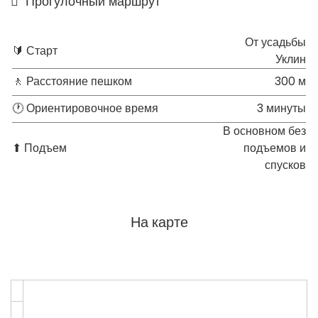
Прогулочный маршрут
От усадьбы
🔰 Старт
Уклин
🚶 Расстояние пешком
300 м
🕐 Ориентировочное время
3 минуты
В основном без
⬆ Подъем
подъемов и
спусков
На карте