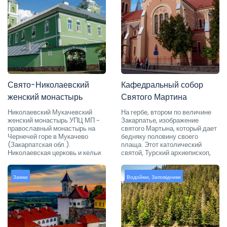
Свято-Николаевский
Кафедральный собор
женский монастырь
Святого Мартина
Николаевский Мукачевский
На гербе, втором по величине
женский монастырь УПЦ МП -
Закарпатье, изображение
православный монастырь на
святого Мартына, который дает
Чернечей горе в Мукачево
бедняку половину своего
(Закарпатская обл.).
плаща. Этот католический
Николаевская церковь и кельи
святой, Турский архиепископ,
Замки
Водойми
,
Заповідники