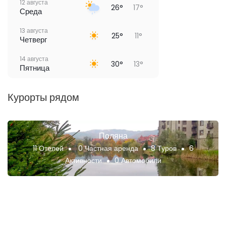
12 августа
26°
17°
Среда
13 августа
25°
11°
Четверг
14 августа
30°
13°
Пятница
Курорты рядом
Поляна
11 Отелей
0 Частная аренда
8 Туров
6
Активности
0 Автомобили