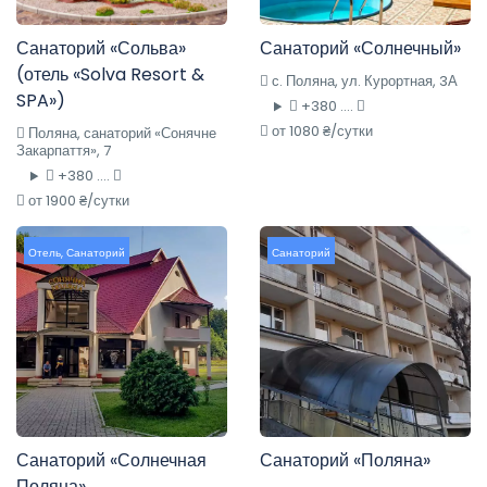
Санаторий «Сольва»
Санаторий «Солнечный»
(отель «Solva Resort &
с. Поляна, ул. Курортная, 3А
SPA»)
+380 ....
от 1080 ₴/сутки
Поляна, санаторий «Сонячне
Закарпаття», 7
+380 ....
от 1900 ₴/сутки
Отель
,
Санаторий
Санаторий
Санаторий «Солнечная
Санаторий «Поляна»
Поляна»