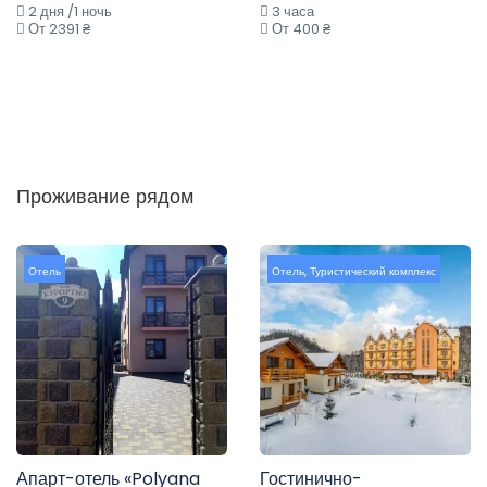
2 дня /1 ночь
3 часа
От 2391 ₴
От 400 ₴
Проживание рядом
Отель
Отель
,
Туристический комплекс
Апарт-отель «Polyana
Гостинично-