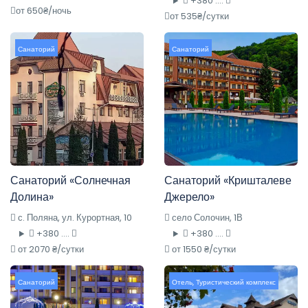
+380 ....
от 650₴/ночь
от 535₴/сутки
Санаторий
Санаторий
Санаторий «Солнечная
Санаторий «Кришталеве
Долина»
Джерело»
с. Поляна, ул. Курортная, 10
село Солочин, 1В
+380 ....
+380 ....
от 2070 ₴/сутки
от 1550 ₴/сутки
Санаторий
Отель
,
Туристический комплекс