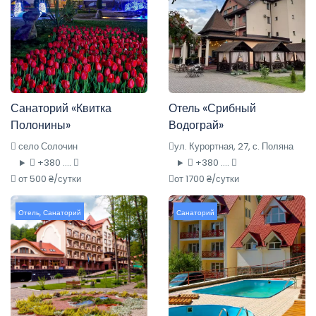
Санаторий «Квитка
Отель «Срибный
Полонины»
Водограй»
село Солочин
ул. Курортная, 27, с. Поляна
+380 ....
+380 ....
от 500 ₴/сутки
от 1700 ₴/сутки
Отель
,
Санаторий
Санаторий