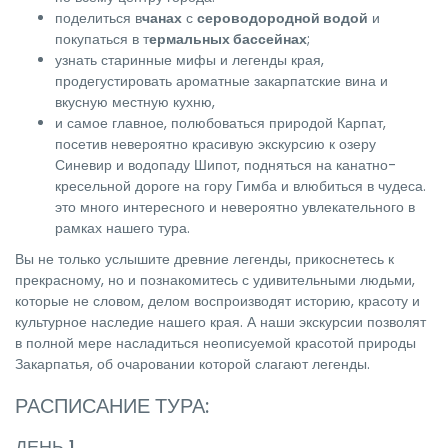
поделиться в
чанах
с
сероводородной водой
и
покупаться в т
ермальных бассейнах
;
узнать старинные мифы и легенды края,
продегустировать ароматные закарпатские вина и
вкусную местную кухню,
и самое главное, полюбоваться природой Карпат,
посетив невероятно красивую экскурсию к озеру
Синевир и водопаду Шипот, подняться на канатно-
кресельной дороге на гору Гимба и влюбиться в чудеса.
это много интересного и невероятно увлекательного в
рамках нашего тура.
Вы не только услышите древние легенды, прикоснетесь к
прекрасному, но и познакомитесь с удивительными людьми,
которые не словом, делом воспроизводят историю, красоту и
культурное наследие нашего края. А наши экскурсии позволят
в полной мере насладиться неописуемой красотой природы
Закарпатья, об очаровании которой слагают легенды.
РАСПИСАНИЕ ТУРА:
ДЕНЬ 1