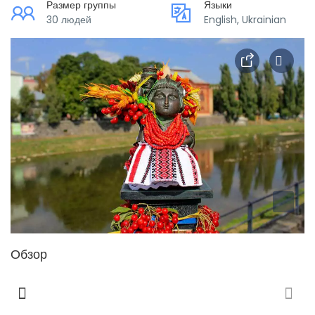
Размер группы
Языки
30 людей
English, Ukrainian
Обзор