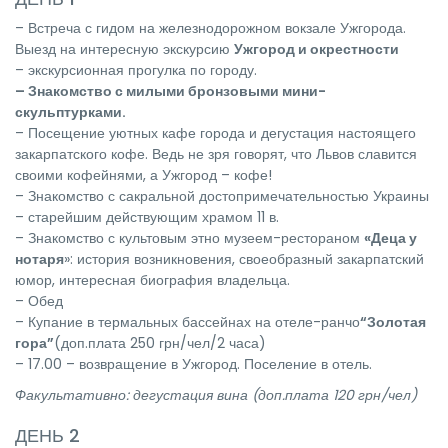
– Встреча с гидом на железнодорожном вокзале Ужгорода.
Выезд на интересную экскурсию
Ужгород и окрестности
– экскурсионная прогулка по городу.
– Знакомство с милыми бронзовыми мини-
скульптурками.
– Посещение уютных кафе города и дегустация настоящего
закарпатского кофе. Ведь не зря говорят, что Львов славится
своими кофейнями, а Ужгород – кофе!
– Знакомство с сакральной достопримечательностью Украины
– старейшим действующим храмом 11 в.
– Знакомство с культовым этно музеем-рестораном
«Деца у
нотаря
»: история возникновения, своеобразный закарпатский
юмор, интересная биография владельца.
– Обед
– Купание в термальных бассейнах на отеле-ранчо
“Золотая
гора”
(доп.плата 250 грн/чел/2 часа)
– 17.00 – возвращение в Ужгород. Поселение в отель.
Факультативно: дегустация вина (доп.плата 120 грн/чел)
ДЕНЬ 2