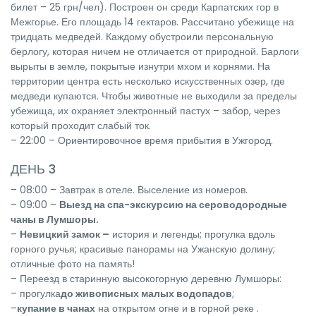
билет – 25 грн/чел). Построен он среди Карпатских гор в
Межгорье. Его площадь 14 гектаров. Рассчитано убежище на
тридцать медведей. Каждому обустроили персональную
берлогу, которая ничем не отличается от природной. Барлоги
вырыты в земле, покрытые изнутри мхом и корнями. На
территории центра есть несколько искусственных озер, где
медведи купаются. Чтобы животные не выходили за пределы
убежища, их охраняет электронный пастух – забор, через
который проходит слабый ток.
– 22:00 – Ориентировочное время прибытия в Ужгород.
ДЕНЬ 3
– 08:00 – Завтрак в отеле. Выселение из номеров.
– 09:00 –
Выезд на спа-экскурсию на сероводородные
чаны в Лумшоры.
–
Невицкий замок –
история и легенды; прогулка вдоль
горного ручья; красивые панорамы на Ужанскую долину;
отличные фото на память!
– Переезд в старинную высокогорную деревню Лумшоры:
– прогулка
до живописных малых водопадов
;
–
купание в чанах
на открытом огне и в горной реке .