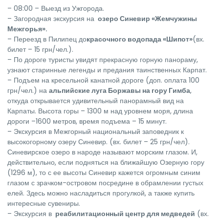
– 08:00 – Выезд из Ужгорода.
– Загородная экскурсия на
озеро Синевир «Жемчужины
Межгорья».
– Переезд в Пилипец до
красочного водопада «Шипот»
(вх.
билет – 15 грн/чел.).
– По дороге туристы увидят прекрасную горную панораму,
узнают старинные легенды и предания таинственных Карпат.
– Подъем на кресельной канатной дороге (доп. оплата 100
грн/чел.) на
альпийские луга Боржавы на гору Гимба
,
откуда открывается удивительный панорамный вид на
Карпаты. Высота горы – 1300 м над уровнем моря, длина
дороги –1600 метров, время подъема – 15 минут.
– Экскурсия в Межгорный национальный заповедник к
высокогорному озеру Синевир. (вх. билет – 25 грн/чел).
Синевирское озеро в народе называют морским глазом. И,
действительно, если подняться на ближайшую Озерную гору
(1296 м), то с ее высоты Синевир кажется огромным синим
глазом с зрачком-островом посредине в обрамлении густых
елей. Здесь можно насладиться прогулкой, а также купить
интересные сувениры.
– Экскурсия в
реабилитационный центр для медведей
(вх.