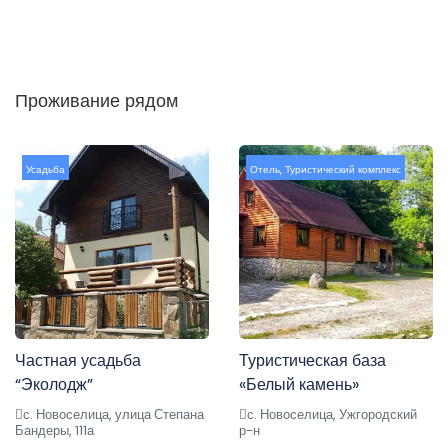
Проживание рядом
Усадьба
Отель
,
Туристический комплекс
Частная усадьба
Туристическая база
“Эколодж”
«Белый камень»
с. Новоселица, улица Степана
с. Новоселица, Ужгородский
Бандеры, 111а
р-н