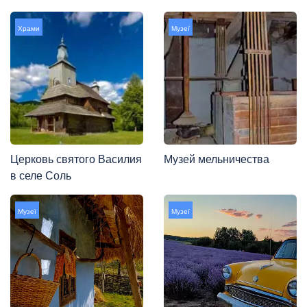
Храми
Музеї
Церковь святого Василия
Музей мельничества
в селе Соль
Музеї
Музеї