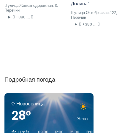
Долина”
улица Железнодорожная, 3,
Перечин
улица Октябрьская, 122,
+380 ....
Перечин
+380 ....
Подробная погода
Новоселица
28°
Ясно
1.1 m/s
09:00
12:00
15:00
18:00
21:00
00:00