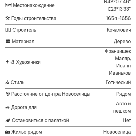
N48°07′46″
🗺 Местонахождение
E23°13′33″
🛠 Годы строительства
1654-1656
👷‍♂️ Строитель
Кочалович
🏛 Материал
Дерево
Францишек
Маляр,
👨‍🎨 Художники
Иоанн
Иваньков
⛪ Стиль
Готический
🧭 Расстояние от центра Новоселицы
Рядом
Авто и
🚙 Дорога для
пешком
🏕 Остановиться с палаткой
Нет
🏡 Жилье рядом
Новоселица