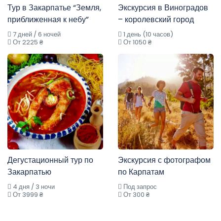
Тур в Закарпатье “Земля,
Экскурсия в Виноградов
приближенная к небу”
– королевский город
7 дней / 6 ночей
1 день (10 часов)
От 2225 ₴
От 1050 ₴
Дегустационный тур по
Экскурсия с фотографом
Закарпатью
по Карпатам
4 дня / 3 ночи
Под запрос
От 3999 ₴
От 300 ₴