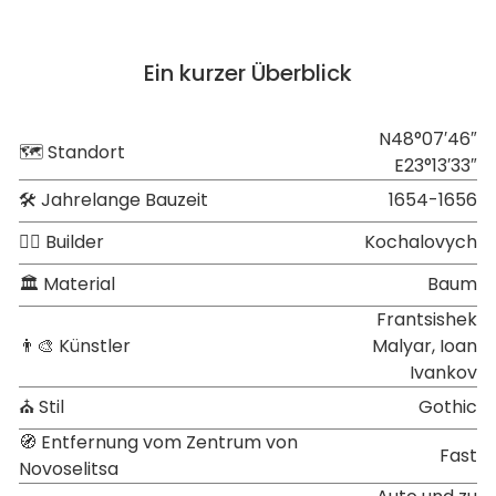
Ein kurzer Überblick
N48°07′46″
🗺 Standort
E23°13′33″
🛠 Jahrelange Bauzeit
1654-1656
👷‍♂️ Builder
Kochalovych
🏛 Material
Baum
Frantsishek
👨‍🎨 Künstler
Malyar, Ioan
Ivankov
⛪ Stil
Gothic
🧭 Entfernung vom Zentrum von
Fast
Novoselitsa