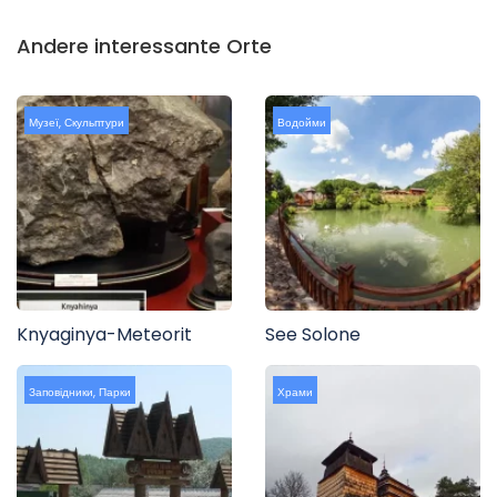
Andere interessante Orte
Музеї
,
Скульптури
Водойми
Knyaginya-Meteorit
See Solone
Заповідники
,
Парки
Храми