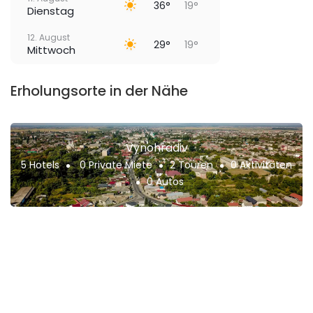
36°
19°
Dienstag
12. August
29°
19°
Mittwoch
Erholungsorte in der Nähe
Vynohradiv
5 Hotels
0 Private Miete
2 Touren
0 Aktivitäten
0 Autos