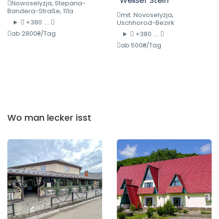
“Weißer Stein”
Nowoselyzja, Stepana-
Bandera-Straße, 111a
mit. Novoselyzja,
+380 ....
Uschhorod-Bezirk
ab 2800₴/Tag
+380 ....
ab 500₴/Tag
Wo man lecker isst