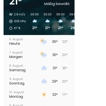
21°
Mäßig bewölkt
2.9 m/s
00:00
03:00
06:00
09:00
12:00
15:00
1015
hPa
21°
21°
21°
26°
32°
34°
67
%
6. August
36°
22°
Heute
7. August
35°
20°
Morgen
8. August
31°
18°
Samstag
9. August
29°
20°
Sonntag
10. August
33°
17°
Montag
11. August