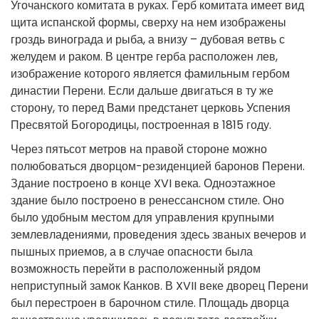
Угочанского комитата в руках. Герб комитата имеет вид
щита испанской формы, сверху на нем изображены
гроздь винограда и рыба, а внизу – дубовая ветвь с
желудем и раком. В центре герба расположен лев,
изображение которого является фамильным гербом
династии Перени. Если дальше двигаться в ту же
сторону, то перед Вами предстанет церковь Успения
Пресвятой Богородицы, построенная в 1815 году.
Через пятьсот метров на правой стороне можно
полюбоваться дворцом-резиденцией баронов Перени.
Здание построено в конце XVI века. Одноэтажное
здание было построено в ренессансном стиле. Оно
было удобным местом для управления крупными
землевладениями, проведения здесь званых вечеров и
пышных приемов, а в случае опасности была
возможность перейти в расположенный рядом
неприступный замок Канков. В XVII веке дворец Перени
был перестроен в барочном стиле. Площадь дворца