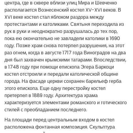
центра, где в сквере вблизи улиц Мира и Шевченко
располагается Вознесенский костел XV-XVI веков. В
XVI веке костел стал яблоком раздора между
протестантами и католиками. Святыня переходила из
рук в руки и неоднократно разрушалась до тех пор,
пока ею окончательно не завладели католики в 1690
году. Позже храм снова потерпел разрушения, на этот
раз огнем, когда в августе 1717 года Виноградов на два
дня был захвачен крымскими татарами. Впоследствии,
в 1748 году при помощи епископа Эгера Баркоци
костел отстроили и передали католической общине
города. На фасаде церкви сохранен барельеф герба
этого епископа. Еще одну перестройку костел
претерпел в 1889 году. Архитектура храма
характеризуется элементами романского и готического
стилей с преобладанием последнего.
На площади перед центральным входом в костел
расположена фонтанная композиция. Скульптура