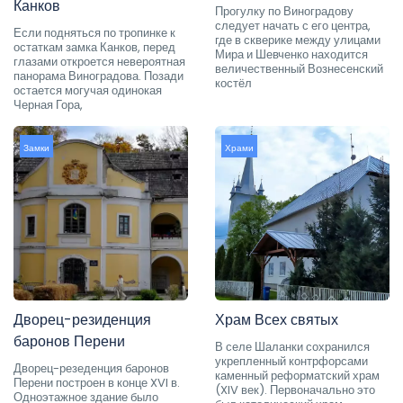
Канков
Прогулку по Виноградову
следует начать с его центра,
Если подняться по тропинке к
где в скверике между улицами
остаткам замка Канков, перед
Мира и Шевченко находится
глазами откроется невероятная
величественный Вознесенский
панорама Виноградова. Позади
костёл
остается могучая одинокая
Черная Гора,
Замки
Храми
Дворец-резиденция
Храм Всех святых
баронов Перени
В селе Шаланки сохранился
укрепленный контрфорсами
Дворец-резеденция баронов
каменный реформатский храм
Перени построен в конце XVI в.
(XIV век). Первоначально это
Одноэтажное здание было