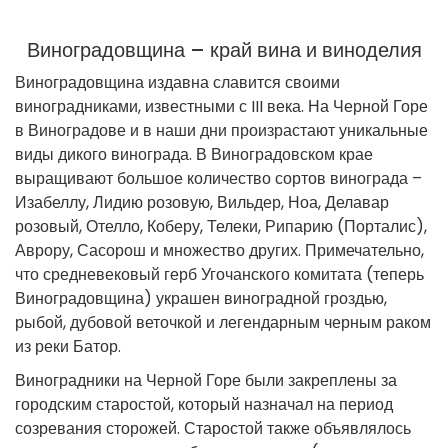
Виноградовщина – край вина и виноделия
Виноградовщина издавна славится своими
виноградниками, известными с III века. На Черной Горе
в Виноградове и в наши дни произрастают уникальные
виды дикого винограда. В Виноградовском крае
выращивают большое количество сортов винограда –
Изабеллу, Лидию розовую, Вильдер, Ноа, Делавар
розовый, Отелло, Коберу, Телеки, Рипарию (Порталис),
Аврору, Сасорош и множество других. Примечательно,
что средневековый герб Угочанского комитата (теперь
Виноградовщина) украшен виноградной гроздью,
рыбой, дубовой веточкой и легендарным черным раком
из реки Батор.
Виноградники на Черной Горе были закреплены за
городским старостой, который назначал на период
созревания сторожей. Старостой также объявлялось