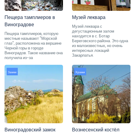
Пещера тамплиеров в
Музей леквара
Виноградове
Музей леквара с
дегустационным залом
Пещера тамплиеров, которую
находится в с. Ботар
местные называют "Морской
Береговского района. Это одна
глаз", расположена на вершине
из малоизвестных, но очень
Черной горы в городе
интересных локаций
Виноградов. Такое название она
Закарпатья.
получила из-за
Замки
Храми
Виноградовский замок
Вознесенский костёл