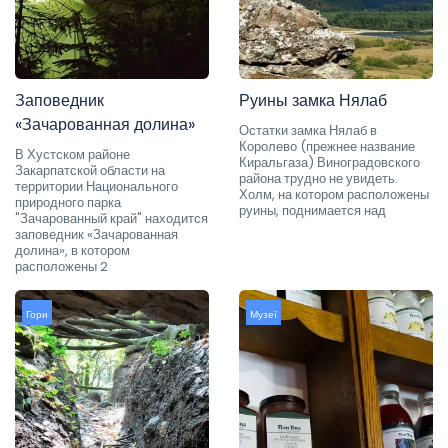
Заповедник
Руины замка Нялаб
«Зачарованная долина»
Остатки замка Нялаб в
Королево (прежнее название
В Хустском районе
Киральгаза) Виноградовского
Закарпатской области на
района трудно не увидеть.
территории Национального
Холм, на котором расположены
природного парка
руины, поднимается над
"Зачарованный край" находится
заповедник «Зачарованная
долина», в котором
расположены 2
Гори
Музеї