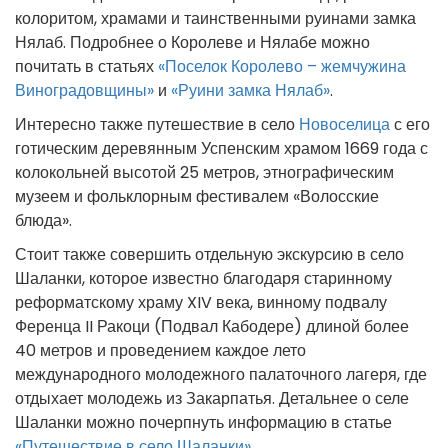
колоритом, храмами и таинственными руинами замка
Нялаб. Подробнее о Королеве и Нялабе можно
почитать в статьях
«Поселок Королево – жемчужина
Виноградовщины»
и
«Руини замка Нялаб»
.
Интересно также путешествие в село
Новоселица
с его
готическим деревянным Успенским храмом 1669 года с
колокольней высотой 25 метров, этнографическим
музеем и фольклорным фестивалем «Волосские
блюда».
Стоит также совершить отдельную экскурсию в село
Шаланки, которое известно благодаря старинному
реформатскому храму XIV века, винному подвалу
Ференца II Ракоци (Подвал Кабодере) длиной более
40 метров и проведением каждое лето
международного молодежного палаточного лагеря, где
отдыхает молодежь из Закарпатья. Детальнее о селе
Шаланки можно почерпнуть информацию в статье
«Путешествие в село Шаланки»
.