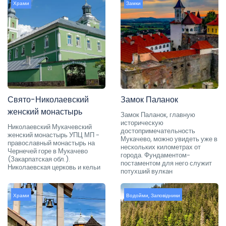
Храми
Замки
Свято-Николаевский
Замок Паланок
женский монастырь
Замок Паланок, главную
историческую
Николаевский Мукачевский
достопримечательность
женский монастырь УПЦ МП -
Мукачево, можно увидеть уже в
православный монастырь на
нескольких километрах от
Чернечей горе в Мукачево
города. Фундаментом-
(Закарпатская обл.).
постаментом для него служит
Николаевская церковь и кельи
потухший вулкан
Храми
Водойми
,
Заповідники