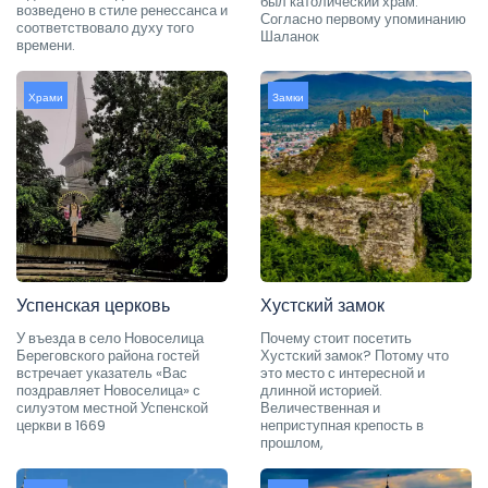
был католический храм.
возведено в стиле ренессанса и
Согласно первому упоминанию
соответствовало духу того
Шаланок
времени.
Храми
Замки
Успенская церковь
Хустский замок
У въезда в село Новоселица
Почему стоит посетить
Береговского района гостей
Хустский замок? Потому что
встречает указатель «Вас
это место с интересной и
поздравляет Новоселица» с
длинной историей.
силуэтом местной Успенской
Величественная и
церкви в 1669
неприступная крепость в
прошлом,