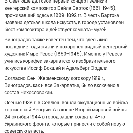
В Севлюше дал свой первый концерт великий
венгерский композитор Бейла Барток (1881-1945),
проживавший здесь в 1889-1892 гг. В честь Бартока
названа детская школа искусств, в городе установлен
бюст композитора и действует комната-музей.
Виноградов также известен тем, что здесь жил
последние годы жизни и похоронен видный венгерский
художник Имре Ревес (1859–1945). Именно у Ревеса
учились корифеи закарпатского изобразительного
искусства Иосиф Бокшай и Адальберт Эрдели.
Согласно Сен-Жерменскому договору 1919 г.,
Виноградов, как и все Закарпатье, было включено в
состав Чехословакии.
Осенью 1938 г. в Севлюш вошли оккупационные войска
хортистской Венгрии. А в конце Второй мировой войны
24 октября 1944 в город зашли солдаты 4-го
Украинского фронта, которые принесли с собой новую
советскую власть.