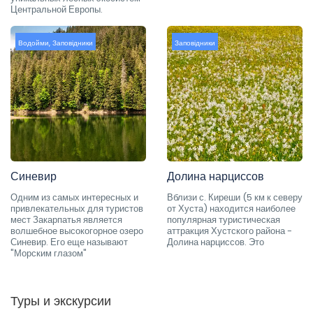
Центральной Европы.
Водойми
,
Заповідники
Заповідники
Синевир
Долина нарциссов
Одним из самых интересных и
Вблизи с. Киреши (5 км к северу
привлекательных для туристов
от Хуста) находится наиболее
мест Закарпатья является
популярная туристическая
волшебное высокогорное озеро
аттракция Хустского района -
Синевир. Его еще называют
Долина нарциссов. Это
"Морским глазом"
Туры и экскурсии