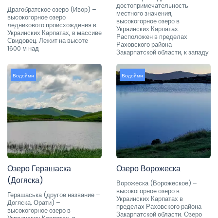
достопримечательность
Драгобратское озеро (Ивор) –
местного значения,
высокогорное озеро
высокогорное озеро в
ледникового происхождения в
Украинских Карпатах.
Украинских Карпатах, в массиве
Расположен в пределах
Свидовец. Лежит на высоте
Раховского района
1600 м над
Закарпатской области, к западу
Водойми
Водойми
Озеро Герашаска
Озеро Ворожеска
(Догяска)
Ворожеска (Ворожеское) –
высокогорное озеро в
Герашаська (другое название –
Украинских Карпатах в
Догяска, Орати) –
пределах Раховского района
высокогорное озеро в
Закарпатской области. Озеро