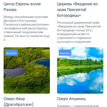
Центр Европы возле
Церковь «Введение во
Рахова
храм Пресвятой
Богородицы»
Между населёнными пунктами
Деловое и Костыловка
Роскошный деревянный храм
Раховского района расположен
«Введение во храм Пресвятой
географический центр Европы,
Богородицы» конца 20 в.,
отмеченный геодезическим
возведенный на месте
знаком. Он был установлен еще
утраченного старинного
в
культового сооружения.
Водойми
Водойми
Озеро Ивор
Озеро Апшинец
(Драгобратское)
Апшинец — гидрологическая