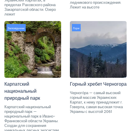
Украинских Карпатах, в
ледникового происхождения.
пределах Раховского района
Лежит на высоте
Закарпатской области. Озеро
лежит
Заповідники
Гори
Карпатский
Горный хребет Черногора
национальный
Черного́ра — самый высокий
природный парк
горный массив Украинских
Карпат, к нему принадлежит г.
Карпатский национальный
Говерла, самая высокая точка
природный парк —
Украины с высотой 2061
национальный парк в Ивано-
Франковской области Украины.
Создан для сохранения
уникальных лесных экосистем