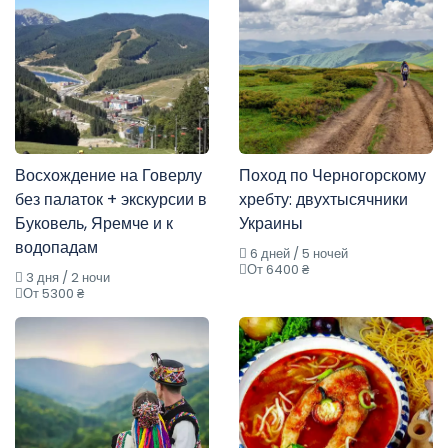
Восхождение на Говерлу
Поход по Черногорскому
без палаток + экскурсии в
хребту: двухтысячники
Буковель, Яремче и к
Украины
водопадам
6 дней / 5 ночей
От 6400 ₴
3 дня / 2 ночи
От 5300 ₴