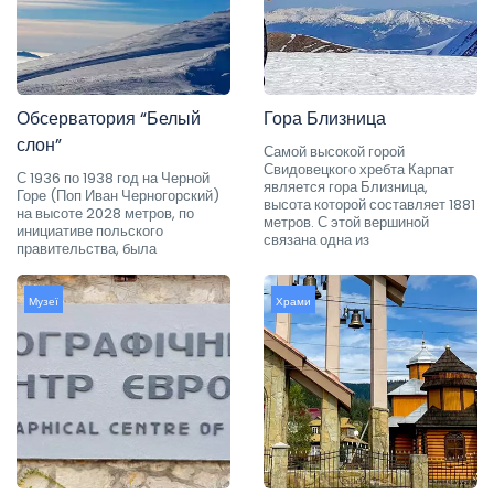
Обсерватория “Белый
Гора Близница
слон”
Самой высокой горой
Свидовецкого хребта Карпат
С 1936 по 1938 год на Черной
является гора Близница,
Горе (Поп Иван Черногорский)
высота которой составляет 1881
на высоте 2028 метров, по
метров. С этой вершиной
инициативе польского
связана одна из
правительства, была
Музеї
Храми