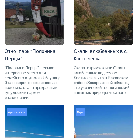
Этно-парк “Полонина
Скалы влюбленных в с.
Перцы”
Костылевка
"Полонина Перцы" - самое
Скала-стримчак или Скалы
интересное место для
влюбленных над селом
семейного отдыха в Яблунице.
Костылевка, что в Раховском
Эта невероятно живописная
районе Закарпатской области, -
полонина стала прекрасным
это украинский геологический
гуцульским парком
памятник природы местного
развлечений,
Архітектура
Гори