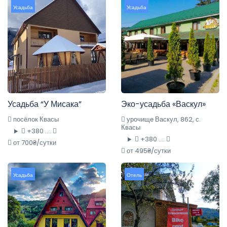
Усадьба
Усадьба
Усадьба “У Мисака”
Эко-усадьба «Васкул»
посёлок Квасы
урочище Васкул, 862, с.
Квасы
+380 ....
+380 ....
от 700₴/сутки
от 495₴/сутки
Усадьба
Отель