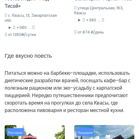
Тисой»
улица Центральная, 163,
Квасы
с. Квасы, 13, Закарпатская
+380 ....
обл.
+380 ....
от 874 ₴/день
от 1350₴/сутки
Где вкусно поесть
Питаться можно на барбекю-площадке, использовать
диетические разработки врачей, посещать кафе-бар с
полезным рационом или эко-усадьбу с карпатской
пиццерией. Нередко путешественники предпочитают
скоротать время на прогулках до села Квасы, где
расположена пивоварня и ресторан местной кухни.
Ресторан
Пиццерия