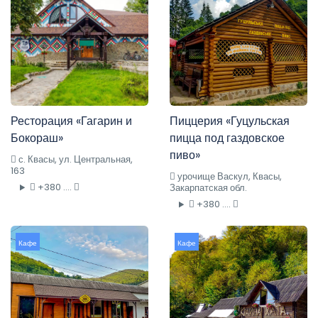
Ресторация «Гагарин и
Пиццерия «Гуцульская
Бокораш»
пицца под газдовское
пиво»
с. Квасы, ул. Центральная,
163
урочище Васкул, Квасы,
+380 ....
Закарпатская обл.
+380 ....
Кафе
Кафе