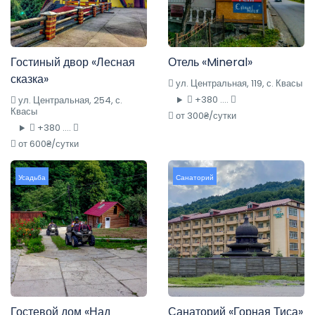
Гостиный двор «Лесная
Отель «Mineral»
сказка»
ул. Центральная, 119, с. Квасы
+380 ....
ул. Центральная, 254, с.
Квасы
от 300₴/сутки
+380 ....
от 600₴/сутки
Усадьба
Санаторий
Гостевой дом «Над
Санаторий «Горная Тиса»